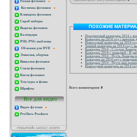
Рамки фотошоп
Костюмы фотошоп
Клипарты фотошоп
Скраб наборы
Вырезы фотошоп
Календари
Праздничный календарь 2014 с ло
Календарь на 2014 год с вырезом 
PSD, PNG шаблоны
Новогодний календарь на 2014 год
Зимний календарь на 2014 год с в
Обложки для DVD
Календарь 2014 - С годом Лошади
Календарь 2014 с лошадкой - В дв
Этикетки, обертки
Календарь 2014 - Пусть Лошадка в
Календарь на 2014 год с лошадкам
Виньетки фотошоп
Календарь 2014 - Пусть вам прине
Новогодний календарь на 2014 го
Стили фотошоп
Кисти фотошоп
Текстуры и фоны
Всего комментариев
:
0
Шрифты
Все для видео
Видео футажи
ProShow Producer