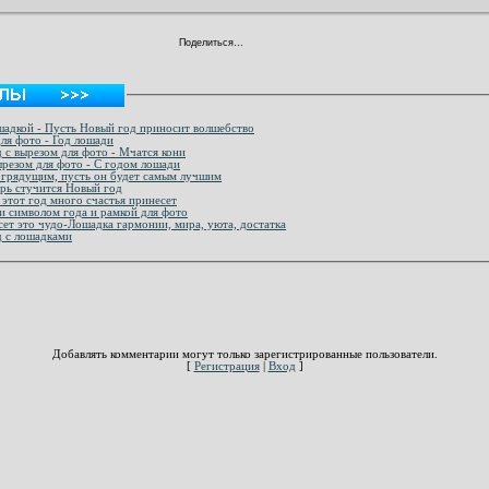
Поделиться…
шадкой - Пусть Новый год приносит волшебство
для фото - Год лошади
 с вырезом для фото - Мчатся кони
ырезом для фото - С годом лошади
 грядущим, пусть он будет самым лучшим
ерь стучится Новый год
 этот год много счастья принесет
и символом года и рамкой для фото
сет это чудо-Лошадка гармонии, мира, уюта, достатка
д с лошадками
Добавлять комментарии могут только зарегистрированные пользователи.
[
Регистрация
|
Вход
]