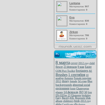
Lantana
Материалов:
907
Коментариев:
0
Eva
Материалов:
830
Коментариев:
0
Zirkon
Материалов:
786
Коментариев:
0
ОБЛАКО ТЕГОВ
8 марта
cover
2012 год
child
flower
23 февраля
9 мая
Easter
footages
COM Port Toolkit
AE
Brushes
1 сентября
10
ноября
Autumn
Female template
disney
2012
female
3d очки
Blue
backgrounds
abnormal social
environment
fonts
Champagne
14 февраля
AVI
3d
glasses
free
DS-I205m
23
Elements
birthday
Fairy
BaczQ
ASL
Bouquets
Disk
book
album
children's
2013 год
alpha
ella
Certificate
design