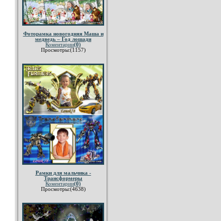
Фоторамка новогодняя Маша и
медведь – Год лошади
Коментарии
(0)
Просмотры:(1157)
Рамки для мальчика -
Трансформеры
Коментарии
(0)
Просмотры:(4638)