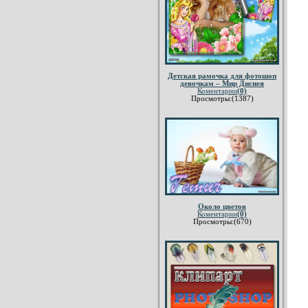
Детская рамочка для фотошоп
девочкам – Мир Диснея
Коментарии
(0)
Просмотры:(1387)
Около цветов
Коментарии
(0)
Просмотры:(670)