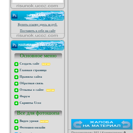
РЕКЛАМА
Купить ссылку здесь за
руб.
Поставить к себе на сайт
НАВИГАЦИЯ ПО САЙТУ
Основное меню
Создать сайт
Главная страница
Правила сайта
Обратная связь
Отзывы о сайте
Форум
Скрипты Ucoz
Все для фотошопа
Видео уроки
Фотошоп онлайн
Просмотров: 561 | Коментарии:
0