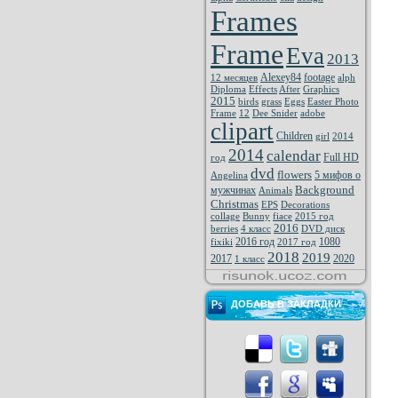
Frames
Frame
Eva
2013
Alexey84
footage
12 месяцев
alph
Diploma
Effects
After
Graphics
2015
birds
grass
Eggs
Easter Photo
Frame
12
Dee Snider
adobe
clipart
Children
girl
2014
2014
calendar
Full HD
год
dvd
flowers
5 мифов о
Angelina
Background
мужчинах
Animals
Christmas
EPS
Decorations
collage
Bunny
fiace
2015 год
2016
berries
4 класс
DVD диск
2016 год
1080
fixiki
2017 год
2018
2019
2017
2020
1 класс
ДОБАВЬ В ЗАКЛАДКИ