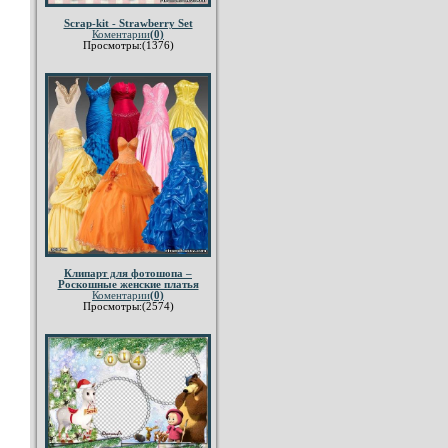
Scrap-kit - Strawberry Set
Коментарии
(0)
Просмотры:(1376)
Клипарт для фотошопа –
Роскошные женские платья
Коментарии
(0)
Просмотры:(2574)