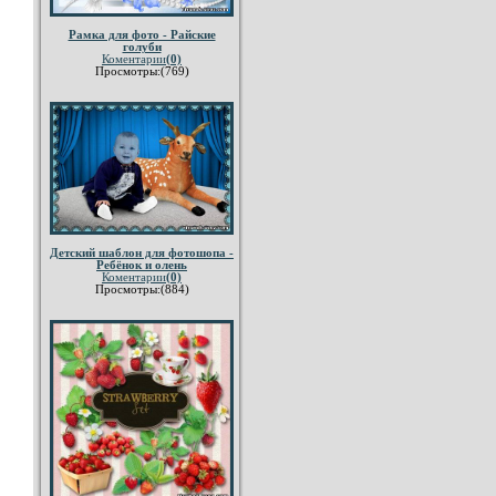
Рамка для фото - Райские
голуби
Коментарии
(0)
Просмотры:(769)
Детский шаблон для фотошопа -
Ребёнок и олень
Коментарии
(0)
Просмотры:(884)