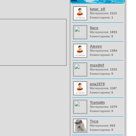
lunar_elf
Материалов:
2113
Коментариев:
1
fiace
Материалов:
1893
Коментариев:
0
Alexey
Материалов:
1384
Коментариев:
0
maxdmf
Материалов:
1202
Коментариев:
0
ana1979
Материалов:
1187
Коментариев:
0
Tramplin
Материалов:
1079
Коментариев:
0
Туся
Материалов:
963
Коментариев:
0