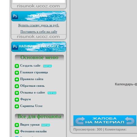
РЕКЛАМА
Купить ссылку здесь за
руб.
Поставить к себе на сайт
НАВИГАЦИЯ ПО САЙТУ
Основное меню
Создать сайт
Главная страница
Правила сайта
Календарь-ф
Обратная связь
Отзывы о сайте
Форум
Скрипты Ucoz
Все для фотошопа
Видео уроки
Просмотров: 300 | Коментарии:
Фотошоп онлайн