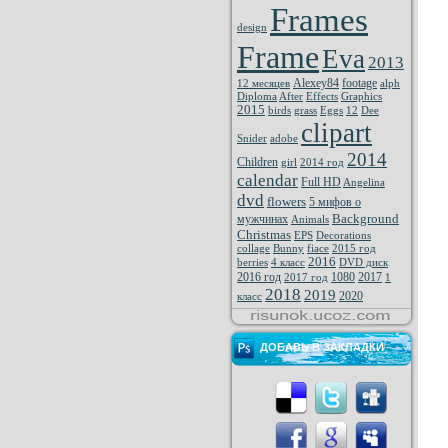
Frames
design
Frame
Eva
2013
Alexey84
footage
12 месяцев
alph
Diploma
After
Effects
Graphics
2015
birds
grass
Eggs
12
Dee
clipart
Snider
adobe
2014
Children
girl
2014 год
calendar
Full HD
Angelina
dvd
flowers
5 мифов о
Background
мужчинах
Animals
Christmas
EPS
Decorations
collage
Bunny
fiace
2015 год
2016
berries
4 класс
DVD диск
2016 год
1080
2017
2017 год
1
2018
2019
2020
класс
ДОБАВЬ В ЗАКЛАДКИ