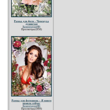
Рамка для фото - Черемуха
душистая
Коментарии
(0)
Просмотры:(858)
Рамка для фотошопа – Я много
поняла сейчас
Коментарии
(0)
Просмотры:(989)