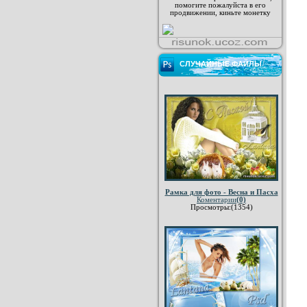
помогите пожалуйста в его
продвижении, киньте монетку
СЛУЧАЙНЫЕ ФАЙЛЫ
Рамка для фото - Весна и Пасха
Коментарии
(0)
Просмотры:(1354)