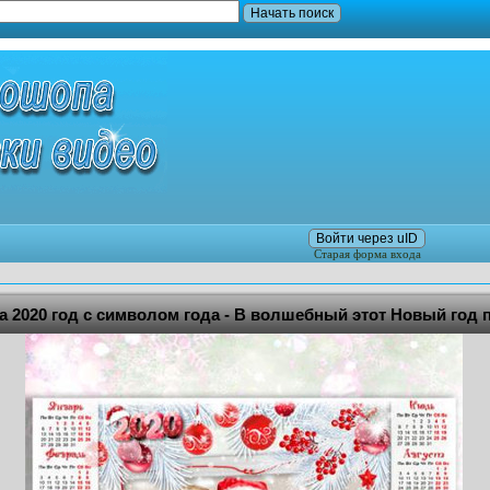
Войти через uID
Старая форма входа
 2020 год с символом года - В волшебный этот Новый год п