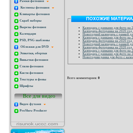
Рамки фотошоп
Костюмы фотошоп
Клипарты фотошоп
Скраб наборы
Вырезы фотошоп
Календарь с рамками для фото на 
Календарь-фоторамка на 2020 год 
Календари
Новогодний календарь с рамкой дл
Календарь с рамками для фото на 
PSD, PNG шаблоны
Календарь-фоторамка на 2020 год 
Новогодний календарь с рамкой д
Обложки для DVD
Календарь-фоторамка на 2020 год 
Календарь с рамками для фото на 2
Этикетки, обертки
Календарь с рамками для фото на 
Новогодняя рамка для фото с кале
Виньетки фотошоп
Стили фотошоп
Кисти фотошоп
Всего комментариев
:
0
Текстуры и фоны
Шрифты
Все для видео
Видео футажи
ProShow Producer