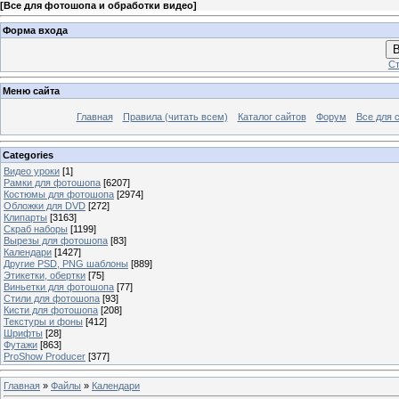
[
Все для фотошопа и обработки видео
]
Форма входа
В
Ст
Меню сайта
Главная
Правила (читать всем)
Каталог сайтов
Форум
Все для 
Categories
Видео уроки
[1]
Рамки для фотошопа
[6207]
Костюмы для фотошопа
[2974]
Обложки для DVD
[272]
Клипарты
[3163]
Скраб наборы
[1199]
Вырезы для фотошопа
[83]
Календари
[1427]
Другие PSD, PNG шаблоны
[889]
Этикетки, обертки
[75]
Виньетки для фотошопа
[77]
Стили для фотошопа
[93]
Кисти для фотошопа
[208]
Текстуры и фоны
[412]
Шрифты
[28]
Футажи
[863]
ProShow Producer
[377]
Главная
»
Файлы
»
Календари