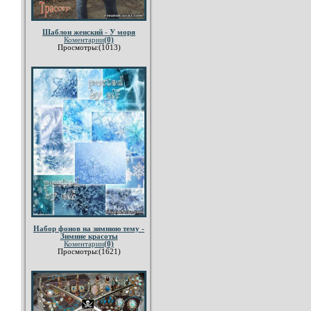
Шаблон женский - У моря
Коментарии
(0)
Просмотры:(1013)
Набор фонов на зимнюю тему -
Зимние красоты
Коментарии
(0)
Просмотры:(1621)