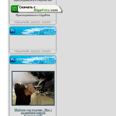
Присоединиться к DepositFiles
Присоединиться к GigaPeta
РЕКЛАМА
СЛУЧАЙНЫЕ НОВОСТ
Шаблон для мужчин - Маг с
волшебной книгой
Коментарии
(0)