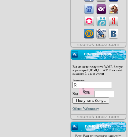
ПОЛУЧИТЬ WMR
Вы можете получить WMR-бонус
в размере 0,01-0,10 WMR на свой
кошелек 1 раз в сутки
Кошелек
Код
Обмен Webmoney
ПОМОЩ САЙТУ
Если Вам понравился наш сайт,