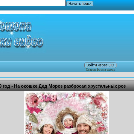
Войти через uID
Старая форма входа
9 год - На окошке Дед Мороз разбросал хрустальных роз