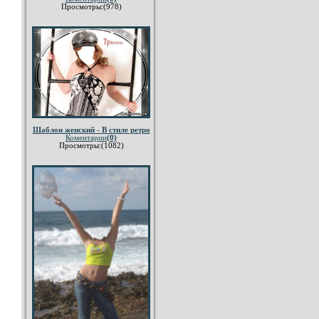
Просмотры:(978)
Шаблон женский - В стиле ретро
Коментарии
(0)
Просмотры:(1082)