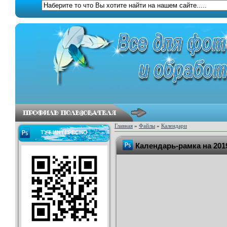
Главная
»
Файлы
»
Календари
ТУТ ИНТЕРЕСНО
Календарь-рамка на 201