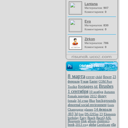
Lantana
Материалов:
907
Коментариев:
0
Eva
Материалов:
830
Коментариев:
0
Zirkon
Материалов:
786
Коментариев:
0
ОБЛАКО ТЕГОВ
8 марта
cover
flower
23
child
февраля
9 мая
Easter
COM Port
Brushes
footages
Toolkit
AE
1 сентября
10 ноября
Autumn
disney
Female template
2012
backgrounds
female
3d очки
Blue
abnormal social environment
fonts
14 февраля
Champagne
glasses
AVI
3d
free
DS-I205m
23
Elements
birthday
Fairy
Beach
BaczQ
ASL
Bouquets
Disk
album
children's
book
alpha
ella
2013 год
Certificate