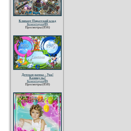
Клипарт Пиратский клад
Коментарии
(0)
Просмотры:(856)
Детская рамка - Ура!
Каникулы!
Коментарии
(0)
Просмотры:(858)