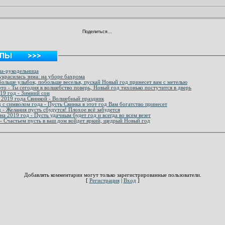
Поделиться…
ма-рукодельница
украсилась зима: на уборе бахрома
больше улыбок, побольше веселья, пускай Новый год принесет вам с метелью
то - Ты сегодня в волшебство поверь, Новый год тихонько постучится в дверь
019 год - Зимний сон
 2019 года Свинкой - Волшебный праздник
 с символом года - Пусть Свинка в этот год Вам богатство принесет
 - Желания пусть сбудутся! Плохое всё забудется
а 2019 год - Пусть удачным будет год и всегда во всем везет
- Счастьем пусть в ваш дом войдет яркий, щедрый Новый год
Добавлять комментарии могут только зарегистрированные пользователи.
[
Регистрация
|
Вход
]