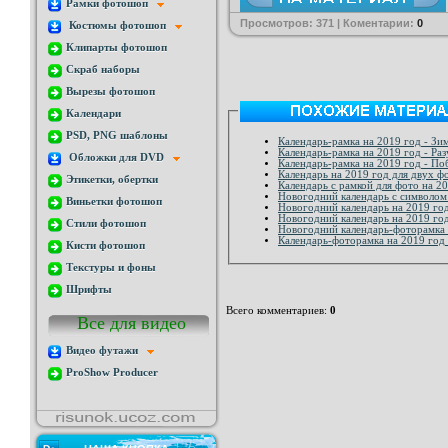
Рамки фотошоп
Просмотров: 371 | Коментарии:
0
Костюмы фотошоп
Клипарты фотошоп
Скраб наборы
Вырезы фотошоп
Календари
PSD, PNG шаблоны
Календарь-рамка на 2019 год - Зи
Календарь-рамка на 2019 год - Раз
Обложки для DVD
Календарь-рамка на 2019 год - По
Календарь на 2019 год для двух фо
Этикетки, обертки
Календарь с рамкой для фото на 2
Новогодний календарь с символом
Виньетки фотошоп
Новогодний календарь на 2019 год
Новогодний календарь на 2019 год
Стили фотошоп
Новогодний календарь-фоторамка н
Календарь-фоторамка на 2019 год 
Кисти фотошоп
Текстуры и фоны
Шрифты
Всего комментариев
:
0
Все для видео
Видео футажи
ProShow Producer