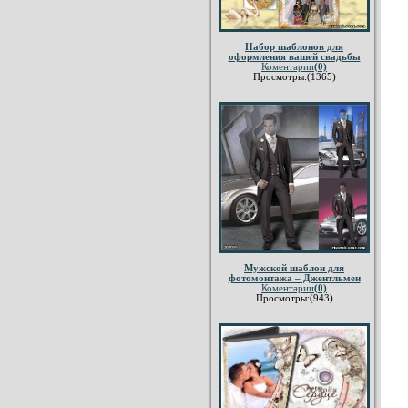
Набор шаблонов для
оформления вашей свадьбы
Коментарии
(0)
Просмотры:(1365)
Мужской шаблон для
фотомонтажа – Джентльмен
Коментарии
(0)
Просмотры:(943)