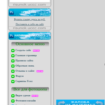
РЕКЛАМА
Купить ссылку здесь за
руб.
Поставить к себе на сайт
НАВИГАЦИЯ ПО САЙТУ
Основное меню
Создать сайт
Главная страница
Правила сайта
Обратная связь
Отзывы о сайте
Форум
Скрипты Ucoz
Все для фотошопа
Видео уроки
Фотошоп онлайн