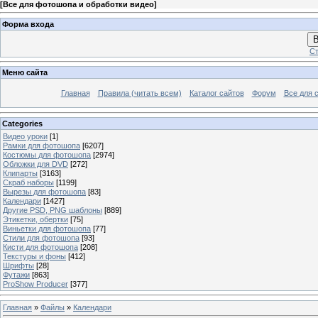
[
Все для фотошопа и обработки видео
]
Форма входа
В
Ст
Меню сайта
Главная
Правила (читать всем)
Каталог сайтов
Форум
Все для 
Categories
Видео уроки
[1]
Рамки для фотошопа
[6207]
Костюмы для фотошопа
[2974]
Обложки для DVD
[272]
Клипарты
[3163]
Скраб наборы
[1199]
Вырезы для фотошопа
[83]
Календари
[1427]
Другие PSD, PNG шаблоны
[889]
Этикетки, обертки
[75]
Виньетки для фотошопа
[77]
Стили для фотошопа
[93]
Кисти для фотошопа
[208]
Текстуры и фоны
[412]
Шрифты
[28]
Футажи
[863]
ProShow Producer
[377]
Главная
»
Файлы
»
Календари