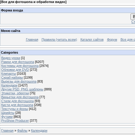
[
Все для фотошопа и обработки видео
]
Форма входа
В
Ст
Меню сайта
Главная
Правила (читать всем)
Каталог сайтов
Форум
Все для 
Categories
Видео уроки
[1]
Рамки для фотошопа
[6207]
Костюмы для фотошопа
[2974]
Обложки для DVD
[272]
Клипарты
[3163]
Скраб наборы
[1199]
Вырезы для фотошопа
[83]
Календари
[1427]
Другие PSD, PNG шаблоны
[889]
Этикетки, обертки
[75]
Виньетки для фотошопа
[77]
Стили для фотошопа
[93]
Кисти для фотошопа
[208]
Текстуры и фоны
[412]
Шрифты
[28]
Футажи
[863]
ProShow Producer
[377]
Главная
»
Файлы
»
Календари