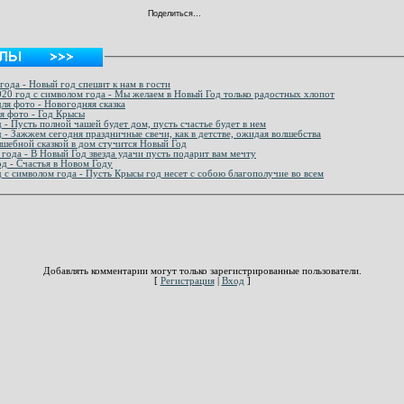
Поделиться…
года - Новый год спешит к нам в гости
20 год с символом года - Мы желаем в Новый Год только радостных хлопот
ля фото - Новогодняя сказка
ля фото - Год Крысы
 - Пусть полной чашей будет дом, пусть счастье будет в нем
 - Зажжем сегодня праздничные свечи, как в детстве, ожидая волшебства
лшебной сказкой в дом стучится Новый Год
 года - В Новый Год звезда удачи пусть подарит вам мечту
д - Счастья в Новом Году
 с символом года - Пусть Крысы год несет с собою благополучие во всем
Добавлять комментарии могут только зарегистрированные пользователи.
[
Регистрация
|
Вход
]