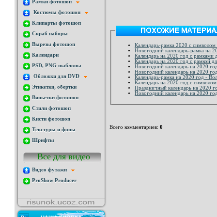
Рамки фотошоп
Костюмы фотошоп
Клипарты фотошоп
Скраб наборы
Вырезы фотошоп
Календарь-рамка 2020 с символом 
Новогодний календарь-рамка на 20
Календари
Календарь на 2020 год с рамками д
Календарь на 2020 год с рамкой д
PSD, PNG шаблоны
Новогодний календарь на 2020 год
Новогодний календарь на 2020 год
Обложки для DVD
Календарь-рамка на 2020 год - Во
Календарь на 2020 год с символом
Этикетки, обертки
Праздничный календарь на 2020 го
Новогодний календарь на 2020 год
Виньетки фотошоп
Стили фотошоп
Кисти фотошоп
Всего комментариев
:
0
Текстуры и фоны
Шрифты
Все для видео
Видео футажи
ProShow Producer