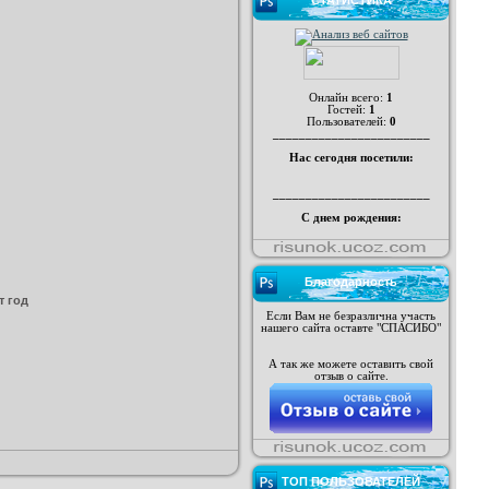
СТАТИСТИКА
Онлайн всего:
1
Гостей:
1
Пользователей:
0
________________________
Нас сегодня посетили:
________________________
С днем рождения:
Благодарность
т год
Если Вам не безразлична участь
нашего сайта оставте "СПАСИБО"
А так же можете оставить свой
отзыв о сайте.
ТОП ПОЛЬЗОВАТЕЛЕЙ