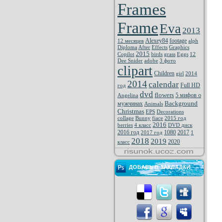
Frames
Frame
Eva
2013
Alexey84
footage
12 месяцев
alph
Diploma
After
Effects
Graphics
2015
Copilot
birds
grass
Eggs
12
Dee Snider
adobe
3 фото
clipart
Children
girl
2014
2014
calendar
Full HD
год
dvd
flowers
5 мифов о
Angelina
Background
мужчинах
Animals
Christmas
EPS
Decorations
collage
Bunny
fiace
2015 год
2016
berries
4 класс
DVD диск
2016 год
1080
2017
2017 год
1
2018
2019
2020
класс
ДОБАВЬ В ЗАКЛАДКИ