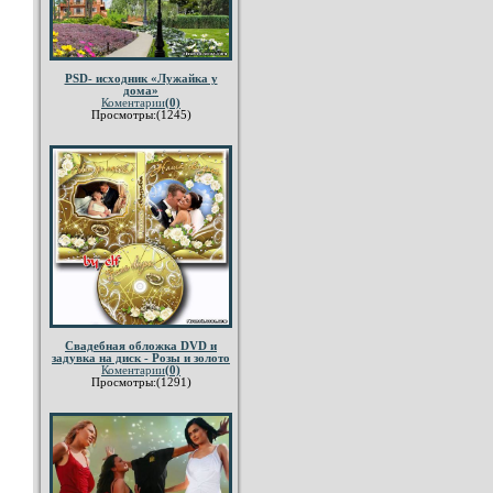
PSD- исходник «Лужайка у
дома»
Коментарии
(0)
Просмотры:(1245)
Свадебная обложка DVD и
задувка на диск - Розы и золото
Коментарии
(0)
Просмотры:(1291)