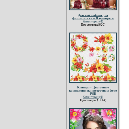
Детский шаблон для
фотомонтажа – Я принцесса
Коментарии
(0)
Просмотры:(620)
Клипарт - Цветочные
композиции на прозрачном фоне
PSD
Коментарии
(0)
Просмотры:(1014)