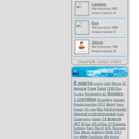
Lantana
Материалов:
907
Коментариев:
0
Eva
Материалов:
830
Коментариев:
0
Zirkon
Материалов:
786
Коментариев:
0
ОБЛАКО ТЕГОВ
8 марта
cover
flower
23
child
февраля
9 мая
Easter
COM Port
Brushes
footages
Toolkit
AE
1 сентября
10 ноября
Autumn
disney
Female template
2012
bmw
backgrounds
female
3d очки
Blue
abnormal social environment
fonts
14 февраля
Champagne
glasses
AVI
3d
free
DS-I205m
23
Elements
birthday
Fairy
BaczQ
ASL
Bouquets
book
Disk
album
children's
2013
alpha
ella
год
Certificate
design