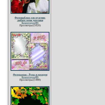
Фотошаблон для мужчин-
любите меня девушки
Коментарии
(0)
Просмотры:(1020)
Фоторамки - Розы и орхидеи
Коментарии
(0)
Просмотры:(1488)