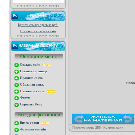
РЕКЛАМА
Купить ссылку здесь за
руб.
Поставить к себе на сайт
НАВИГАЦИЯ ПО САЙТУ
Основное меню
Создать сайт
Главная страница
Правила сайта
Ново
Обратная связь
Отзывы о сайте
Форум
Скрипты Ucoz
Все для фотошопа
Видео уроки
Просмотров: 255 | Коментарии:
Фотошоп онлайн