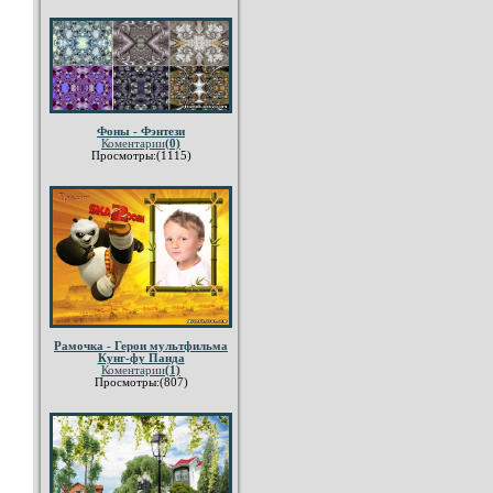
Фоны - Фэнтези
Коментарии
(0)
Просмотры:(1115)
Рамочка - Герои мультфильма
Кунг-фу Панда
Коментарии
(1)
Просмотры:(807)