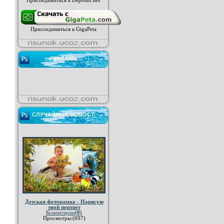
Присоединиться к DepositFiles
Присоединиться к GigaPeta
РЕКЛАМА
СЛУЧАЙНЫЕ НОВОСТ
Детская фоторамка - Нарисую
твой портрет
Коментарии
(0)
Просмотры:(697)