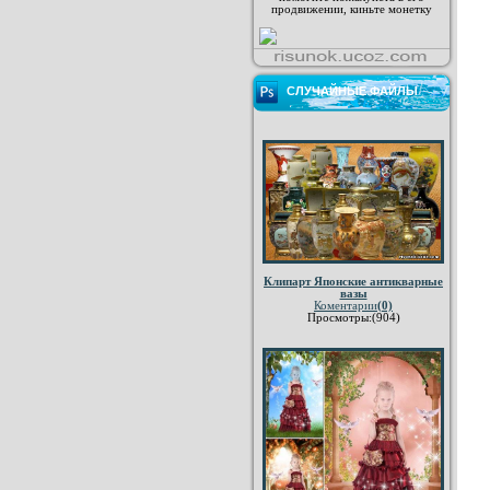
продвижении, киньте монетку
СЛУЧАЙНЫЕ ФАЙЛЫ
Клипарт Японские антикварные
вазы
Коментарии
(0)
Просмотры:(904)