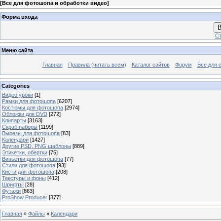
[
Все для фотошопа и обработки видео
]
Форма входа
В
Ст
Меню сайта
Главная
Правила (читать всем)
Каталог сайтов
Форум
Все для 
Categories
Видео уроки
[1]
Рамки для фотошопа
[6207]
Костюмы для фотошопа
[2974]
Обложки для DVD
[272]
Клипарты
[3163]
Скраб наборы
[1199]
Вырезы для фотошопа
[83]
Календари
[1427]
Другие PSD, PNG шаблоны
[889]
Этикетки, обертки
[75]
Виньетки для фотошопа
[77]
Стили для фотошопа
[93]
Кисти для фотошопа
[208]
Текстуры и фоны
[412]
Шрифты
[28]
Футажи
[863]
ProShow Producer
[377]
Главная
»
Файлы
»
Календари