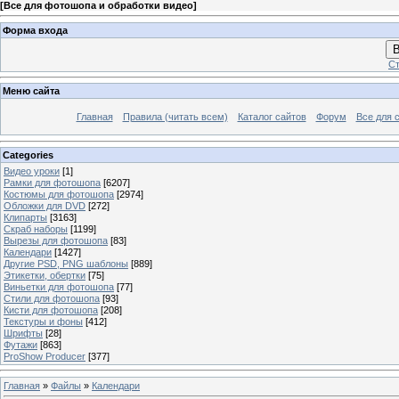
[
Все для фотошопа и обработки видео
]
Форма входа
В
Ст
Меню сайта
Главная
Правила (читать всем)
Каталог сайтов
Форум
Все для 
Categories
Видео уроки
[1]
Рамки для фотошопа
[6207]
Костюмы для фотошопа
[2974]
Обложки для DVD
[272]
Клипарты
[3163]
Скраб наборы
[1199]
Вырезы для фотошопа
[83]
Календари
[1427]
Другие PSD, PNG шаблоны
[889]
Этикетки, обертки
[75]
Виньетки для фотошопа
[77]
Стили для фотошопа
[93]
Кисти для фотошопа
[208]
Текстуры и фоны
[412]
Шрифты
[28]
Футажи
[863]
ProShow Producer
[377]
Главная
»
Файлы
»
Календари