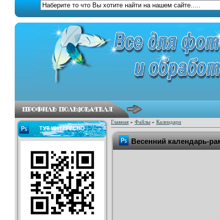
Главная
»
Файлы
»
Календари
ТУТ ИНТЕРЕСНО
Весенний календарь-рамк