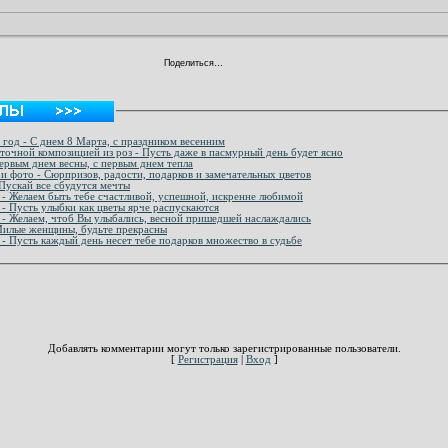
Поделиться…
 год - С днем 8 Марта, с праздником весенним
еточной композицией из роз - Пусть даже в пасмурный день будет ясно
первым днем весны, с первым днем тепла
ри фото - Сюрпризов, радости, подарков и замечательных цветов
 Пускай все сбудутся мечты
 - Желаем быть тебе счастливой, успешной, искренне любимой
- Пусть улыбки как цветы ярче распускаются
 - Желаем, чтоб Вы улыбались, весной пришедшей наслаждались
Милые женщины, будьте прекрасны
- Пусть каждый день несет тебе подарков множество в судьбе
Добавлять комментарии могут только зарегистрированные пользователи.
[
Регистрация
|
Вход
]