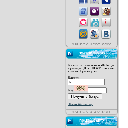
ПОЛУЧИТЬ WMR
Вы можете получить WMR-бонус
в размере 0,01-0,10 WMR на свой
кошелек 1 раз в сутки
Кошелек
Код
Обмен Webmoney
ПОМОЩ САЙТУ