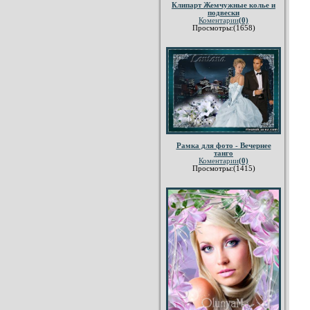
Клипарт Жемчужные колье и
подвески
Коментарии
(0)
Просмотры:(1658)
Рамка для фото - Вечернее
танго
Коментарии
(0)
Просмотры:(1415)