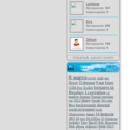
Lantana
Материалов:
907
Коментариев:
0
Eva
Материалов:
830
Коментариев:
0
Zirkon
Материалов:
786
Коментариев:
0
ОБЛАКО ТЕГОВ
8 марта
cover
child
abr
flower
23 февраля
9 мая
Easter
footages
COM Port Toolkit
AE
Brushes
1 сентября
10
ноября
Autumn
Female template
disney
car
2012
female
3d очки
backgrounds
abnormal
Blue
social environment
fonts
14 февраля
Champagne
glasses
AVI
3d
free
DS-I205m
23
Elements
birthday
Fairy
BaczQ
ASL
Bouquets
book
Disk
album
children's
2013