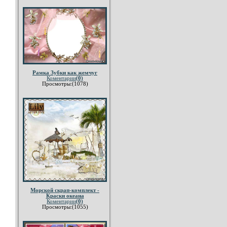
Рамка Зубки как жемчуг
Коментарии
(0)
Просмотры:(1078)
Морской скрап-комплект -
Краски океана
Коментарии
(0)
Просмотры:(1055)