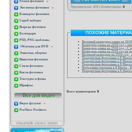
Рамки фотошоп
Просмотров: 470 | Коментарии:
0
Костюмы фотошоп
Клипарты фотошоп
Скраб наборы
Вырезы фотошоп
Календари
PSD, PNG шаблоны
Весенний календарь-рамка на 2018
Календарь-рамка на 2018 год с цв
Обложки для DVD
Календарь-рамка на 2018 год - С 
Календарь-рамка на 2018 год на т
Этикетки, обертки
Весенний календарь на 2018 год -
Праздничная фоторамка к 8 Марта
Виньетки фотошоп
Праздничная фоторамка к 8 Марта 
Праздничная фоторамка к 8 Марта
Стили фотошоп
Фоторамка-открытка к 8 Марта - 
Праздничная фоторамка к 8 Марта 
Кисти фотошоп
Текстуры и фоны
Шрифты
Всего комментариев
:
0
Все для видео
Видео футажи
ProShow Producer