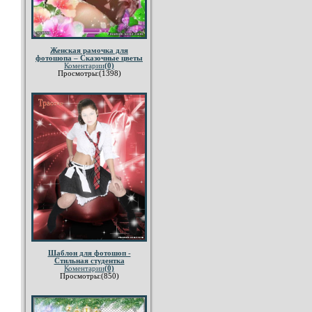
Женская рамочка для
фотошопа – Сказочные цветы
Коментарии
(0)
Просмотры:(1398)
Шаблон для фотошоп -
Стильная студентка
Коментарии
(0)
Просмотры:(850)