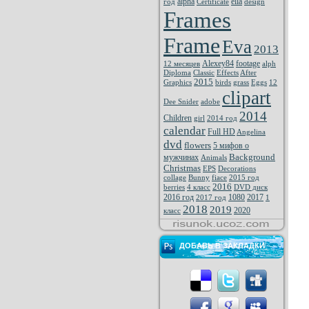
alpha
ella
год
Certificate
design
Frames
Frame
Eva
2013
Alexey84
footage
12 месяцев
alph
Diploma
Classic
Effects
After
2015
Graphics
birds
grass
Eggs
12
clipart
Dee Snider
adobe
2014
Children
girl
2014 год
calendar
Full HD
Angelina
dvd
flowers
5 мифов о
Background
мужчинах
Animals
Christmas
EPS
Decorations
collage
Bunny
fiace
2015 год
2016
berries
4 класс
DVD диск
2016 год
1080
2017
2017 год
1
2018
2019
2020
класс
ДОБАВЬ В ЗАКЛАДКИ