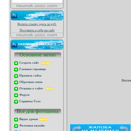
РЕКЛАМА
Купить ссылку здесь за
руб.
Поставить к себе на сайт
НАВИГАЦИЯ ПО САЙТУ
Основное меню
Создать сайт
Главная страница
Правила сайта
Весен
Обратная связь
Отзывы о сайте
Форум
Скрипты Ucoz
Все для фотошопа
Видео уроки
Фотошоп онлайн