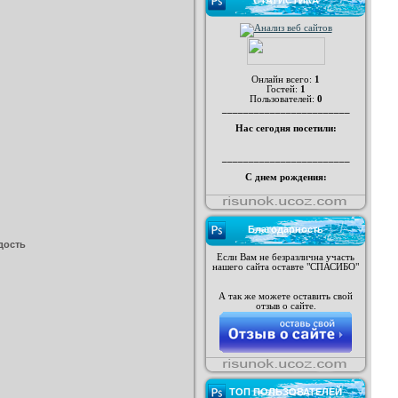
СТАТИСТИКА
Онлайн всего:
1
Гостей:
1
Пользователей:
0
________________________
Нас сегодня посетили:
________________________
С днем рождения:
Благодарность
дость
Если Вам не безразлична участь
нашего сайта оставте "СПАСИБО"
А так же можете оставить свой
отзыв о сайте.
ТОП ПОЛЬЗОВАТЕЛЕЙ