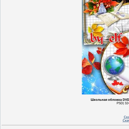
Школьная обложка DVD и
PSD| 324
Ска
Ска