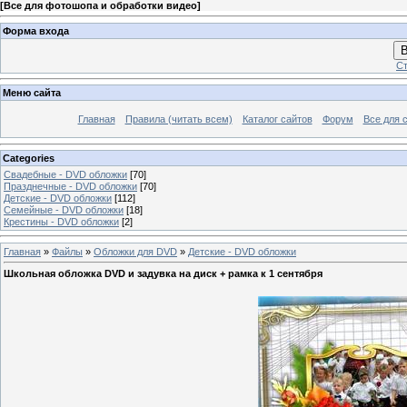
[
Все для фотошопа и обработки видео
]
Форма входа
В
Ст
Меню сайта
Главная
Правила (читать всем)
Каталог сайтов
Форум
Все для 
Categories
Свадебные - DVD обложки
[70]
Празднечные - DVD обложки
[70]
Детские - DVD обложки
[112]
Семейные - DVD обложки
[18]
Крестины - DVD обложки
[2]
Главная
»
Файлы
»
Обложки для DVD
»
Детские - DVD обложки
Школьная обложка DVD и задувка на диск + рамка к 1 сентября