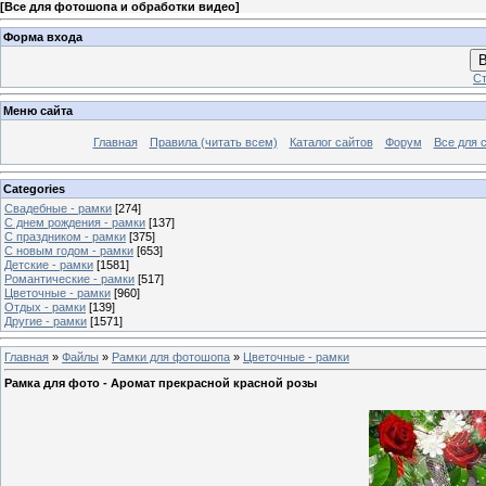
[
Все для фотошопа и обработки видео
]
Форма входа
В
Ст
Меню сайта
Главная
Правила (читать всем)
Каталог сайтов
Форум
Все для 
Categories
Свадебные - рамки
[274]
С днем рождения - рамки
[137]
С праздником - рамки
[375]
С новым годом - рамки
[653]
Детские - рамки
[1581]
Романтические - рамки
[517]
Цветочные - рамки
[960]
Отдых - рамки
[139]
Другие - рамки
[1571]
Главная
»
Файлы
»
Рамки для фотошопа
»
Цветочные - рамки
Рамка для фото - Аромат прекрасной красной розы