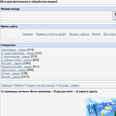
[
Все для фотошопа и обработки видео
]
Форма входа
В
Ст
Меню сайта
Главная
Правила (читать всем)
Каталог сайтов
Форум
Все для 
Categories
Свадебные - рамки
[274]
С днем рождения - рамки
[137]
С праздником - рамки
[375]
С новым годом - рамки
[653]
Детские - рамки
[1581]
Романтические - рамки
[517]
Цветочные - рамки
[960]
Отдых - рамки
[139]
Другие - рамки
[1571]
Главная
»
Файлы
»
Рамки для фотошопа
»
Детские - рамки
4 страницы летнего Фото альбома – Я рисую лето – А какого цвета