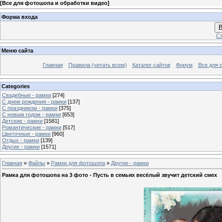
[
Все для фотошопа и обработки видео
]
Форма входа
В
Ст
Меню сайта
Главная
Правила (читать всем)
Каталог сайтов
Форум
Все для 
Categories
Свадебные - рамки
[274]
С днем рождения - рамки
[137]
С праздником - рамки
[375]
С новым годом - рамки
[653]
Детские - рамки
[1581]
Романтические - рамки
[517]
Цветочные - рамки
[960]
Отдых - рамки
[139]
Другие - рамки
[1571]
Главная
»
Файлы
»
Рамки для фотошопа
»
Другие - рамки
Рамка для фотошопа на 3 фото - Пусть в семьях весёлый звучит детский смех