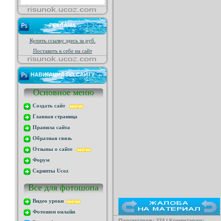
РЕКЛАМА
Купить ссылку здесь за
руб.
Поставить к себе на сайт
НАВИГАЦИЯ ПО САЙТУ
Основное меню
Создать сайт
Главная страница
Правила сайта
Обратная связь
Отзывы о сайте
Форум
Скрипты Ucoz
Все для фотошопа
Видео уроки
Фотошоп онлайн
Просмотров: 274 | Коментарии: