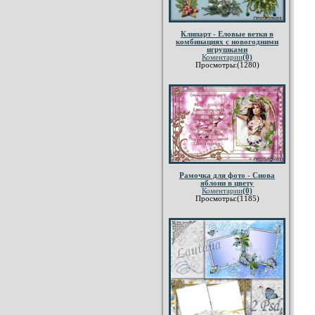
Клипарт - Еловые ветки в
комбинациях с новогодними
игрушками
Коментарии
(0)
Просмотры:(1280)
Рамочка для фото - Снова
яблони в цвету
Коментарии
(0)
Просмотры:(1185)