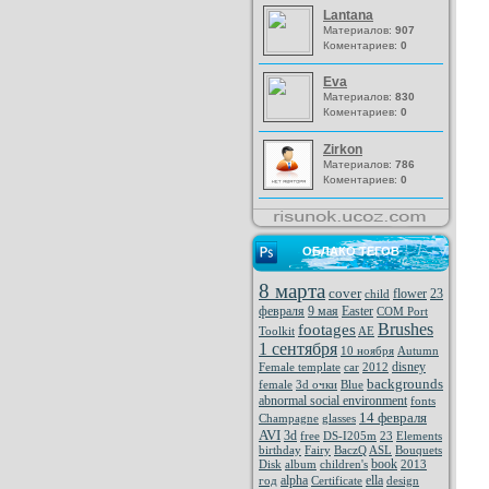
Lantana
Материалов:
907
Коментариев:
0
Eva
Материалов:
830
Коментариев:
0
Zirkon
Материалов:
786
Коментариев:
0
ОБЛАКО ТЕГОВ
8 марта
cover
flower
23
child
февраля
9 мая
Easter
COM Port
Brushes
footages
Toolkit
AE
1 сентября
10 ноября
Autumn
disney
Female template
car
2012
backgrounds
female
3d очки
Blue
abnormal social environment
fonts
14 февраля
Champagne
glasses
AVI
3d
free
DS-I205m
23
Elements
birthday
Fairy
BaczQ
ASL
Bouquets
book
Disk
album
children's
2013
alpha
ella
год
Certificate
design