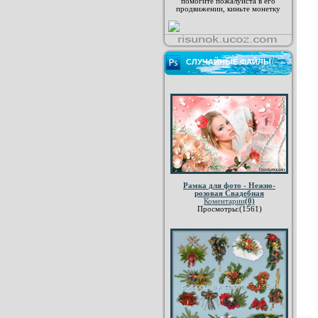
помогите пожалуйста в его
продвижении, киньте монетку
СЛУЧАЙНЫЕ ФАЙЛЫ
Рамка для фото - Нежно-
розовая Свадебная
Коментарии
(0)
Просмотры:(1561)