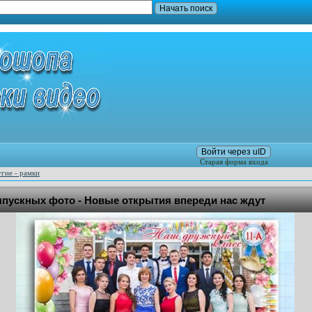
Войти через uID
Старая форма входа
гие - рамки
пускных фото - Новые открытия впереди нас ждут