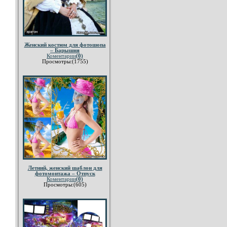
Женский костюм для фотошопа
– Барышня
Коментарии
(0)
Просмотры:(1755)
Летний, женский шаблон для
фотомонтажа – Отпуск
Коментарии
(0)
Просмотры:(605)