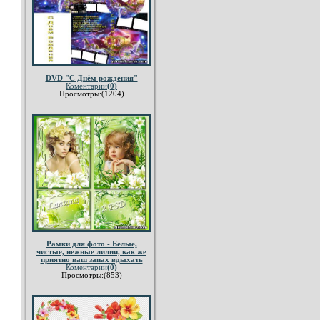
DVD "С Днём рождения"
Коментарии
(0)
Просмотры:(1204)
Рамки для фото - Белые,
чистые, нежные лилии, как же
приятно ваш запах вдыхать
Коментарии
(0)
Просмотры:(853)