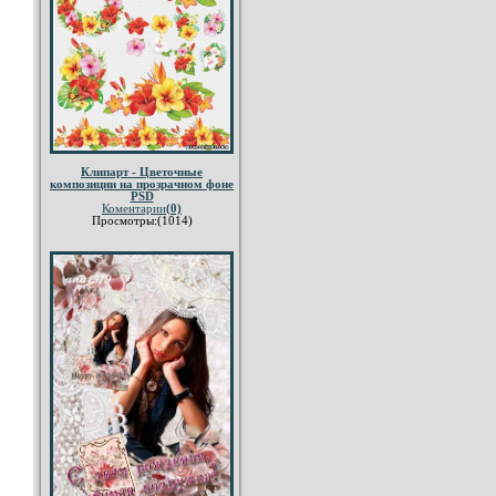
Клипарт - Цветочные
композиции на прозрачном фоне
PSD
Коментарии
(0)
Просмотры:(1014)