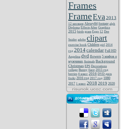
Frames
Frame
Eva
2013
Alexey84
footage
12 месяцев
alph
Diploma
Effects
After
Graphics
2015
birds
grass
Eggs
12
Dee
clipart
Snider
adobe
Children
exercise book
girl
2014
2014
calendar
Full HD
год
dvd
flowers
5 мифов о
Angelina
Background
мужчинах
Animals
Christmas
EPS
Decorations
collage
Bunny
fiace
2015 год
2016
berries
4 класс
DVD диск
2016 год
1080
fixiki
2017 год
2018
2019
2017
2020
1 класс
ДОБАВЬ В ЗАКЛАДКИ