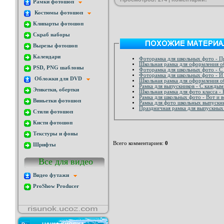
Рамки фотошоп
Костюмы фотошоп
Клипарты фотошоп
Скраб наборы
Вырезы фотошоп
Календари
Фоторамка для школьных фото - П
Школьная рамка для оформления о
PSD, PNG шаблоны
Фоторамка для школьных фото - С
Фоторамка для школьных фото - И 
Обложки для DVD
Школьная рамка для оформления о
Рамка для выпускников - С каждым 
Этикетки, обертки
Школьная рамка для фото класса -
Рамка для школьных фото - Вот и в
Виньетки фотошоп
Рамка для фото школьных выпускн
Праздничная рамка для выпускных 
Стили фотошоп
Кисти фотошоп
Текстуры и фоны
Всего комментариев
:
0
Шрифты
Все для видео
Видео футажи
ProShow Producer