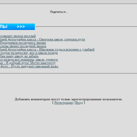
Поделиться…
розвенит звонок веселый
бщей фотографии класса - Окончена школа, открыты пути
 Праздником последнего звонка
снова звенит последний звонок
бщей фотографии класса - Школьные годы я вспомню с улыбкой
годом ты взрослее, вот и школа позади
 Нам нашу школу не забыть
се позади-все экзамены, школа, тревоги
ых - В добрый путь! Мечте навстречу
фото - Пусть закружит школьный вальс
Добавлять комментарии могут только зарегистрированные пользователи.
[
Регистрация
|
Вход
]