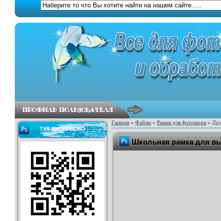
Главная
»
Файлы
»
Рамки для фотошопа
»
Дру
ТУТ ИНТЕРЕСНО
Школьная рамка для вы