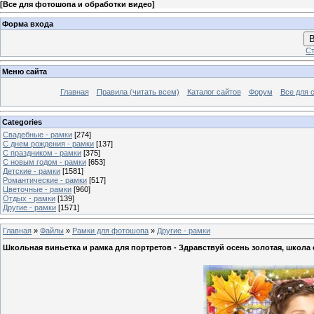
[
Все для фотошопа и обработки видео
]
Форма входа
В
Ст
Меню сайта
Главная
Правила (читать всем)
Каталог сайтов
Форум
Все для 
Categories
Свадебные - рамки
[274]
С днем рождения - рамки
[137]
С праздником - рамки
[375]
С новым годом - рамки
[653]
Детские - рамки
[1581]
Романтические - рамки
[517]
Цветочные - рамки
[960]
Отдых - рамки
[139]
Другие - рамки
[1571]
Главная
»
Файлы
»
Рамки для фотошопа
»
Другие - рамки
Школьная виньетка и рамка для портретов - Здравствуй осень золотая, школа