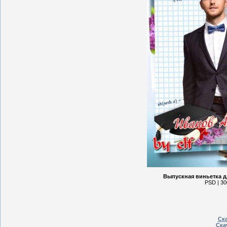
Выпускная виньетка дл
PSD | 30
Ска
Ска