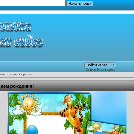
Войти через uID
Старая форма входа
нем рождения - рамки
днем рождения!