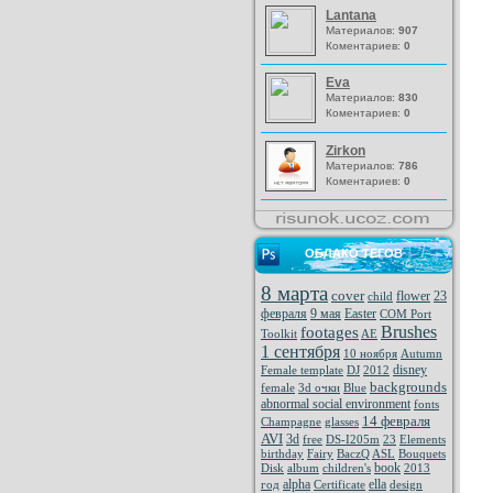
Lantana
Материалов:
907
Коментариев:
0
Eva
Материалов:
830
Коментариев:
0
Zirkon
Материалов:
786
Коментариев:
0
ОБЛАКО ТЕГОВ
8 марта
cover
flower
23
child
февраля
9 мая
Easter
COM Port
Brushes
footages
Toolkit
AE
1 сентября
10 ноября
Autumn
disney
Female template
DJ
2012
backgrounds
female
3d очки
Blue
abnormal social environment
fonts
14 февраля
Champagne
glasses
AVI
3d
free
DS-I205m
23
Elements
birthday
Fairy
BaczQ
ASL
Bouquets
book
Disk
album
children's
2013
alpha
ella
год
Certificate
design