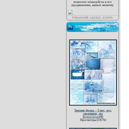
помогите пожалуйста в его
продвижении, киньте монетку
СЛУЧАЙНЫЕ ФАЙЛЫ
Зимние фоны – Снег, лед,
снежинки, лес
Коментарии
(0)
Просмотры:(1676)