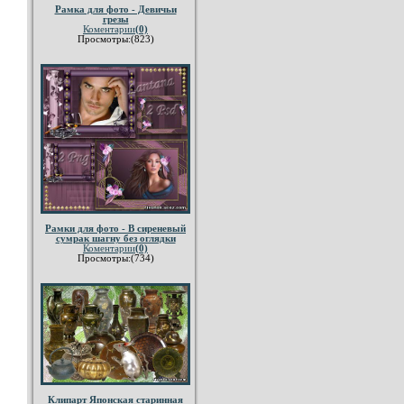
Рамка для фото - Девичьи
грезы
Коментарии
(0)
Просмотры:(823)
Рамки для фото - В сиреневый
сумрак шагну без оглядки
Коментарии
(0)
Просмотры:(734)
Клипарт Японская старинная