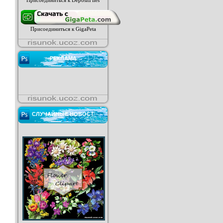
Присоединиться к DepositFiles
Присоединиться к GigaPeta
РЕКЛАМА
СЛУЧАЙНЫЕ НОВОСТ