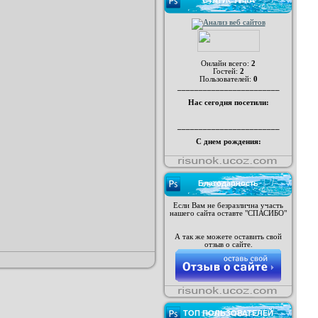
СТАТИСТИКА
Онлайн всего:
2
Гостей:
2
Пользователей:
0
________________________
Нас сегодня посетили:
________________________
С днем рождения:
Благодарность
Если Вам не безразлична участь
нашего сайта оставте "СПАСИБО"
А так же можете оставить свой
отзыв о сайте.
ТОП ПОЛЬЗОВАТЕЛЕЙ