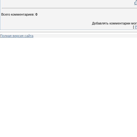
С
Всего комментариев
:
0
Добавлять комментарии могу
[
Р
Полная версия сайта