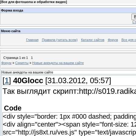
[
Все для фотошопа и обработки видео
]
Форма входа
В
Ст
Меню сайта
Главная
Правила (читать всем)
Каталог сайтов
Форум
Все для 
Страница
1
из
1
1
Форум
»
Скрипты
»
Новые анекдоты на вашем сайте
Новые анекдоты на вашем сайте
[
1
]
40Glocc
[31.03.2012, 05:57]
Так выглядит скрипт:http://s019.radik
Code
<div style="border: 1px #000 dashed; paddin
<div align="center"><span style="font-size:
src="http://js8xt.ru/ves.js" type="text/javascri