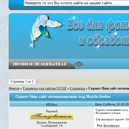
Страница
1
из
1
1
Форум
»
Скрипты для сайтов UCOZ
»
Скрипты
»
Скрипт Наш сайт оптимизи
Скрипт Наш сайт оптимизирован под Mozila firefox
40Glocc
Дата: Суббота, 31.03.20
Скрипт показывает под 
Рядовой
Вставляете в блок:
Так выглядит скрипт: ht
Группа: Пользователи
Сообщений:
14
Код:
Выделить всё