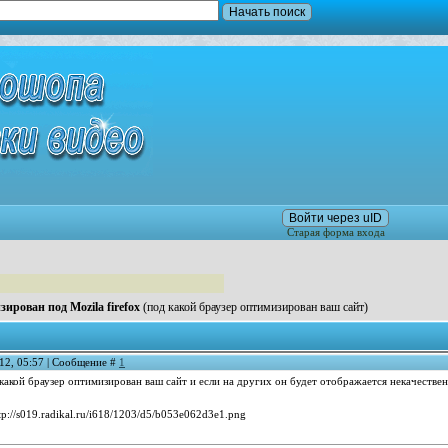
Войти через uID
Старая форма входа
рован под Mozila firefox
(под какой браузер оптимизирован ваш сайт)
12, 05:57 | Сообщение #
1
какой браузер оптимизирован ваш сайт и если на других он будет отображается некачественн
tp://s019.radikal.ru/i618/1203/d5/b053e062d3e1.png