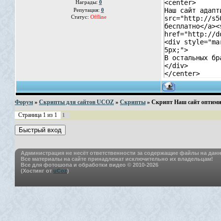
<center>
Награды:
0
Наш сайт адапт
Репутация:
0
Статус:
Offline
src="http://s5
бесплатно</a><
href="http://d
<div style="ma
5px;">
В остальных б
</div>
</center>
Форум
»
Скрипты для сайтов UCOZ
»
Скрипты
»
Скрипт Наш сайт оптимизи
Страница
1
из
1
1
Администрация не несёт ответственности за содержащие файлы на данн
Все материалы на сайте принадлежат исключительно их владельцам!
Все для фотошопа и обработки видео © 2010-2026
(
Хостинг от
uCoz
)