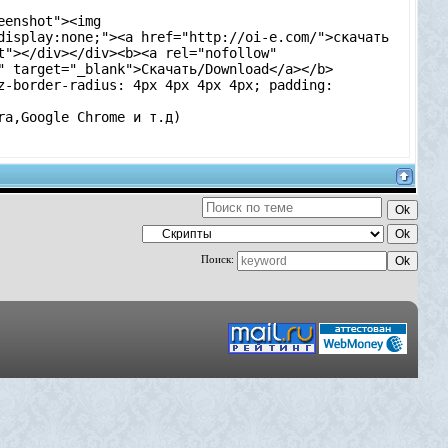
eenshot"><img
display:none;"><a href="http://oi-e.com/">скачать
t"></div></div><b><a rel="nofollow"
ru" target="_blank">Скачать/Download</a></b>
z-border-radius: 4px 4px 4px 4px; padding:
pera,Google Chrome и т.д)
Поиск: