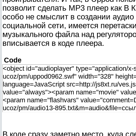
позволит сделать MP3 плеер как В К
особо не смыслит в создании аудио 
социальной сети, имеется перетаск
музыкального файла над регуляторо
вписывается в коде плеера.
Code
<object id="audioplayer" type="application/x
ucoz/pm/uppod0962.swf" width="328" height=
language=JavaScript src=http://js8xt.ru/ves
value="always"><param name="movie" value
<param name="flashvars" value="comment=DS
ucoz/pm/audio13-895.txt&m=audio&file=ссы
В коде сразу заметно место, куда с