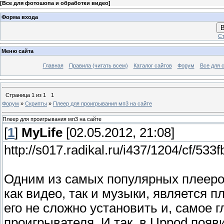
[
Все для фотошопа и обработки видео
]
Форма входа
В
Ст
Меню сайта
Главная
Правила (читать всем)
Каталог сайтов
Форум
Все для 
Страница
1
из
1
1
Форум
»
Скрипты
»
Плеер для проигрывания мп3 на сайте
Плеер для проигрывания мп3 на сайте
[
1
]
MyLife
[02.05.2012, 21:08]
http://s017.radikal.ru/i437/1204/cf/533
Одним из самых популярных плееров
как видео, так и музыки, является п
его не сложно установить и, самое 
проигрывателя. И так, в Uppod поя