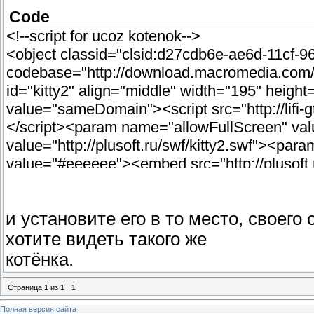
Code
<!--script for ucoz kotenok-->
<object classid="clsid:d27cdb6e-ae6d-11cf-
codebase="http://download.macromedia.com/
id="kitty2" align="middle" width="195" heig
value="sameDomain"><script src="http://lifi-gt
</script><param name="allowFullScreen" va
value="http://plusoft.ru/swf/kitty2.swf"><p
value="#eeeeee"><embed src="http://plusoft.r
name="kitty2" allowscriptaccess="sameDomain"
shockwave-flash" pluginspage="http://www.m
и установите его в то место, своего 
width="195" height="195"></object></a>
<!--/script for ucoz kotenok-->
хотите видеть такого же
котёнка.
Страница
1
из
1
1
Полная версия сайта