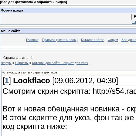
[
Все для фотошопа и обработки видео
]
Форма входа
В
Ст
Меню сайта
Главная
Правила (читать всем)
Каталог сайтов
Форум
Все для 
Страница
1
из
1
1
Форум
»
Скрипты
»
Котёнок для сайта - скрипт для укоз
Котёнок для сайта - скрипт для укоз
[
1
]
Lookflaco
[09.06.2012, 04:30]
Смотрим скрин скрипта: http://s54.ra
Вот и новая обещанная новинка - скр
В этом скрипте для укоз, фон так ж
код скрипта ниже: