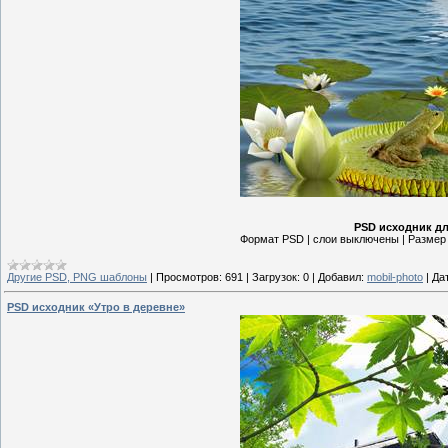
PSD исходник д
Формат PSD | слои выключены | Размер 2
Другие PSD, PNG шаблоны
|
Просмотров:
691
|
Загрузок:
0
|
Добавил:
mobil-photo
|
Да
PSD исходник «Утро в деревне»