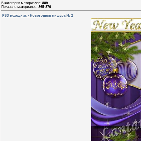
В категории материалов
:
889
Показано материалов
:
865-876
PSD исходник - Новогодняя мишура № 2