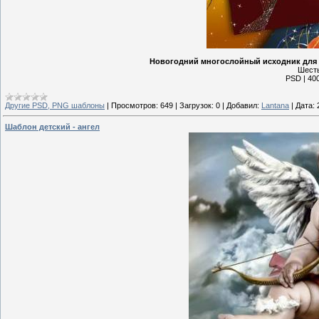
Новогодний многослойный исходник для 
Шесть
PSD | 400
Другие PSD, PNG шаблоны
|
Просмотров:
649
|
Загрузок:
0
|
Добавил:
Lantana
|
Дата:
Шаблон детский - ангел