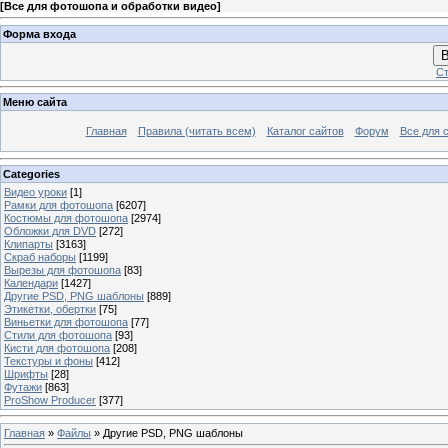
[
Все для фотошопа и обработки видео
]
Форма входа
В
Ст
Меню сайта
Главная
Правила (читать всем)
Каталог сайтов
Форум
Все для 
Categories
Видео уроки
[1]
Рамки для фотошопа
[6207]
Костюмы для фотошопа
[2974]
Обложки для DVD
[272]
Клипарты
[3163]
Скраб наборы
[1199]
Вырезы для фотошопа
[83]
Календари
[1427]
Другие PSD, PNG шаблоны
[889]
Этикетки, обертки
[75]
Виньетки для фотошопа
[77]
Стили для фотошопа
[93]
Кисти для фотошопа
[208]
Текстуры и фоны
[412]
Шрифты
[28]
Футажи
[863]
ProShow Producer
[377]
Главная
»
Файлы
» Другие PSD, PNG шаблоны