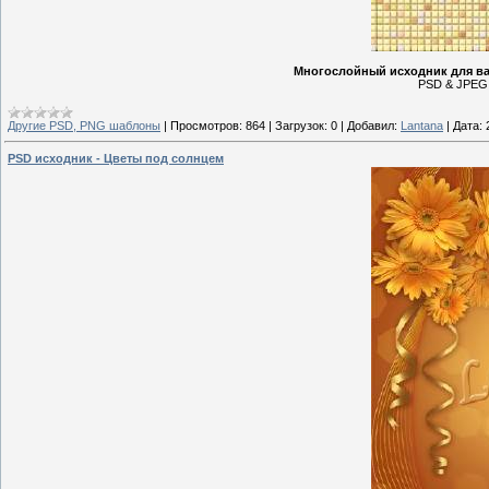
Многослойный исходник для ваш
PSD & JPEG |
Другие PSD, PNG шаблоны
|
Просмотров:
864
|
Загрузок:
0
|
Добавил:
Lantana
|
Дата:
PSD исходник - Цветы под солнцем