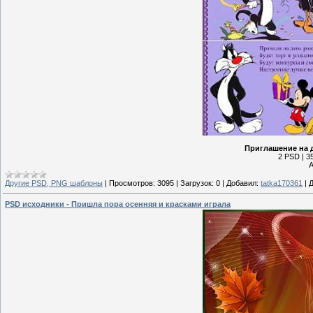
Приглашение на 
2 PSD | 35
А
Другие PSD, PNG шаблоны
|
Просмотров:
3095
|
Загрузок:
0
|
Добавил:
tatka170361
|
Д
PSD исходники - Пришла пора осенняя и красками играла