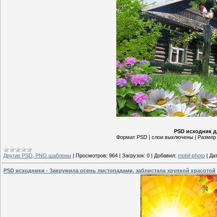
PSD исходник д
Формат PSD | слои выключены | Размер 2
Другие PSD, PNG шаблоны
|
Просмотров:
964
|
Загрузок:
0
|
Добавил:
mobil-photo
|
Да
PSD исходники - Закружила осень листопадами, заблистала хрупкой красотой