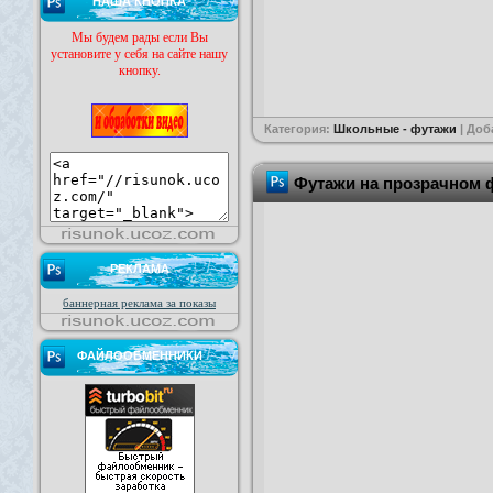
НАША КНОПКА
Мы будем рады если Вы
установите у себя на сайте нашу
кнопку.
Категория:
Школьные - футажи
| Доб
Футажи на прозрачном 
РЕКЛАМА
баннерная реклама за показы
ФАЙЛООБМЕННИКИ