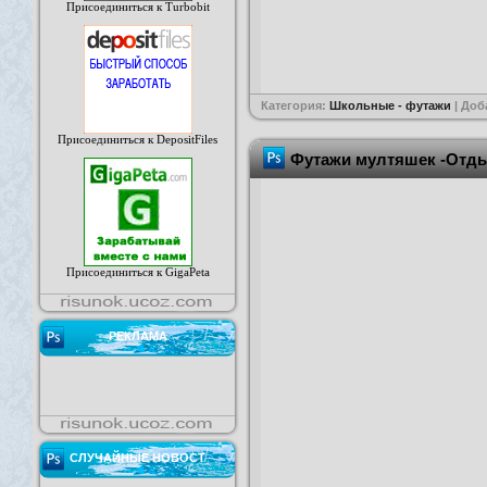
Присоединиться к Turbobit
Категория:
Школьные - футажи
| Доб
Присоединиться к DepositFiles
Футажи мултяшек -Отды
Присоединиться к GigaPeta
РЕКЛАМА
СЛУЧАЙНЫЕ НОВОСТ