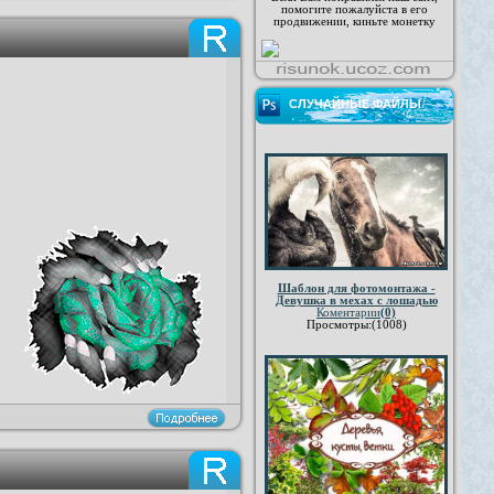
помогите пожалуйста в его
продвижении, киньте монетку
СЛУЧАЙНЫЕ ФАЙЛЫ
Шаблон для фотомонтажа -
Девушка в мехах с лошадью
Коментарии
(0)
Просмотры:(1008)