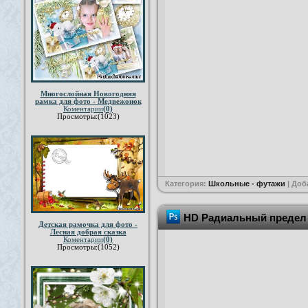
Многослойная Новогодняя
рамка для фото - Медвежонок
Коментарии
(0)
Просмотры:(1023)
Категория:
Школьные - футажи
| Доб
HD Радиальный предел
Детская рамочка для фото -
Лесная добрая сказка
Коментарии
(0)
Просмотры:(1052)