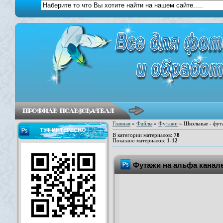
Главная
»
Файлы
»
Футажи
» Школьные - фут
ТУТ ИНТЕРЕСНО
В категории материалов
:
78
Показано материалов
:
1-12
Футажи на альфа канал