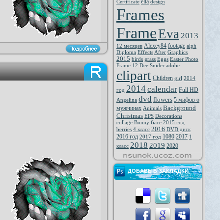
ella
Certificate
design
Frames
Frame
Eva
2013
Alexey84
footage
12 месяцев
alph
Diploma
Effects
After
Graphics
2015
birds
grass
Eggs
Easter Photo
Frame
12
Dee Snider
adobe
clipart
Children
girl
2014
2014
calendar
Full HD
год
dvd
flowers
5 мифов о
Angelina
Background
мужчинах
Animals
Christmas
EPS
Decorations
collage
Bunny
fiace
2015 год
2016
berries
4 класс
DVD диск
2016 год
1080
2017
2017 год
1
2018
2019
2020
класс
ДОБАВЬ В ЗАКЛАДКИ