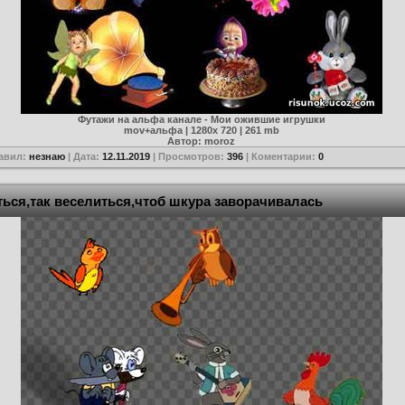
Футажи на альфа канале - Мои ожившие игрушки
mov+альфа | 1280х 720 | 261 mb
Автор: moroz
авил:
незнаю
| Дата:
12.11.2019
| Просмотров:
396
| Коментарии:
0
ься,так веселиться,чтоб шкура заворачивалась