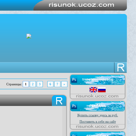
translator/перевод
1
2
3
6
7
»
Страницы
:
...
РЕКЛАМА
Купить ссылку здесь за
руб.
Поставить к себе на сайт