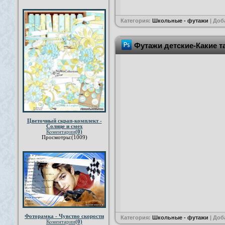
Категория:
Школьные - футажи
| Доб
Футажи детские-Какие т
Цветочный скрап-комплект -
Солнце и смех
Коментарии
(0)
Просмотры:(1009)
Фоторамка - Чувство скорости
Категория:
Школьные - футажи
| Доб
Коментарии
(0)