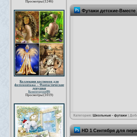
Просмотры:(1246)
Футажи детские-Вместе 
Коллекция костюмов для
фотомонтажа – Фантастические
девушки
Коментарии
(0)
Просмотры:(1019)
Категория:
Школьные - футажи
| Доб
HD 1 Сентября для пер