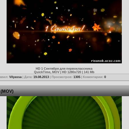
HD 1 Сентября для первоклассника
QuickTime, MOV | HD 1280x720 | 141 Mb
авил:
Vilyassa
| Дата:
19.08.2013
| Просмотров:
1305
| Коментарии:
0
 (MOV)