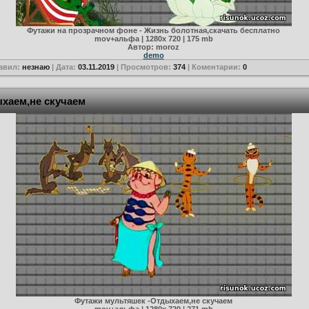
Футажи на прозрачном фоне - Жизнь болотная,скачать бесплатно
mov+альфа | 1280х 720 | 175 mb
Автор: moroz
demo
авил:
незнаю
| Дата:
03.11.2019
| Просмотров:
374
| Коментарии:
0
хаем,не скучаем
Футажи мультяшек -Отдыхаем,не скучаем