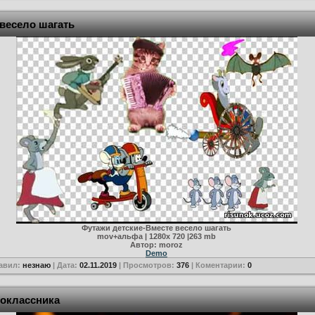
весело шагать
Футажи детские-Вместе весело шагать
mov+альфа | 1280х 720 |263 mb
Автор: moroz
Demo
авил:
незнаю
| Дата:
02.11.2019
| Просмотров:
376
| Коментарии:
0
воклассника