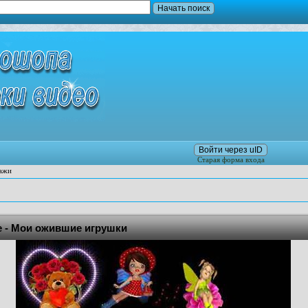
Войти через uID
Старая форма входа
ажи
е - Мои ожившие игрушки