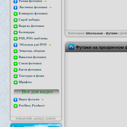
Рамки фотошоп
Костюмы фотошоп
Клипарты фотошоп
Скраб наборы
Вырезы фотошоп
Календари
Категория:
Школьные - футажи
| Доб
PSD, PNG шаблоны
Обложки для DVD
Футажи на прозрачном 
Этикетки, обертки
Виньетки фотошоп
Стили фотошоп
Кисти фотошоп
Текстуры и фоны
Шрифты
Все для видео
Видео футажи
ProShow Producer