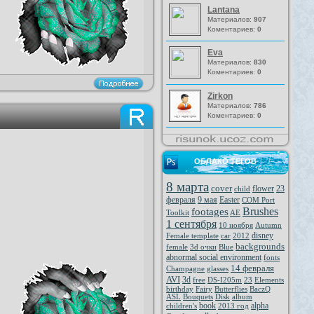
Lantana
Материалов:
907
Коментариев:
0
Eva
Материалов:
830
Коментариев:
0
Zirkon
Материалов:
786
Коментариев:
0
ОБЛАКО ТЕГОВ
8 марта
cover
flower
23
child
февраля
9 мая
Easter
COM Port
Brushes
footages
Toolkit
AE
1 сентября
10 ноября
Autumn
disney
Female template
car
2012
backgrounds
female
3d очки
Blue
abnormal social environment
fonts
14 февраля
Champagne
glasses
AVI
3d
free
DS-I205m
23
Elements
birthday
Fairy
Butterflies
BaczQ
ASL
Bouquets
Disk
album
book
alpha
children's
2013 год