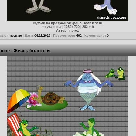
Футажи на прозрачном фоне-Волк и заяц
mov+альфа | 1280х 720 | 282 mb
Автор: moroz
авил:
незнаю
| Дата:
04.11.2019
| Просмотров:
402
| Коментарии:
0
фоне - Жизнь болотная