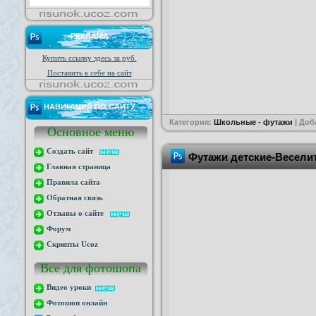
РЕКЛАМА
Купить ссылку здесь за
руб.
Поставить к себе на сайт
НАВИГАЦИЯ ПО САЙТУ
Категория:
Школьные - футажи
| Доб
Основное меню
Создать сайт
Футажи детские-Веселит
Главная страница
Правила сайта
Обратная связь
Отзывы о сайте
Форум
Скрипты Ucoz
Все для фотошопа
Видео уроки
Фотошоп онлайн