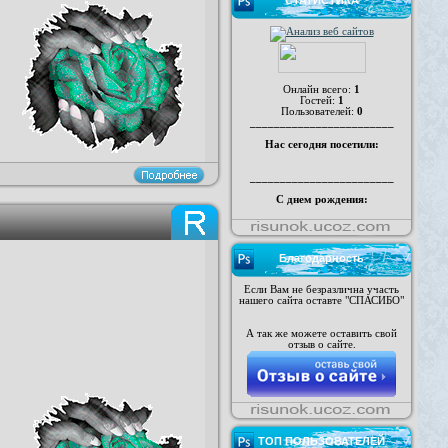
СТАТИСТИКА
Онлайн всего:
1
Гостей:
1
Пользователей:
0
________________________
Нас сегодня посетили:
________________________
С днем рождения:
Благодарность
Если Вам не безразлична участь
нашего сайта оставте "СПАСИБО"
А так же можете оставить свой
отзыв о сайте.
ТОП ПОЛЬЗОВАТЕЛЕЙ