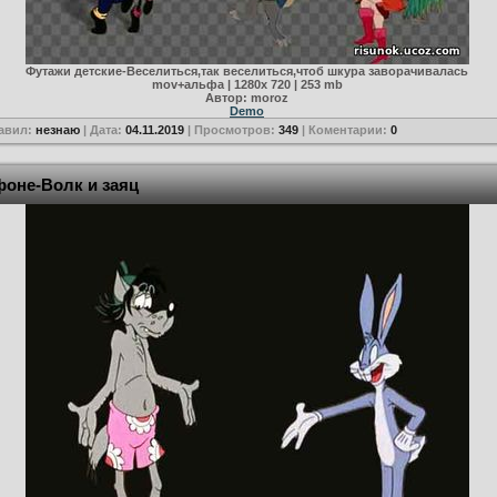
Футажи детские-Веселиться,так веселиться,чтоб шкура заворачивалась
mov+альфа | 1280х 720 | 253 mb
Автор: moroz
Demo
авил:
незнаю
| Дата:
04.11.2019
| Просмотров:
349
| Коментарии:
0
фоне-Волк и заяц