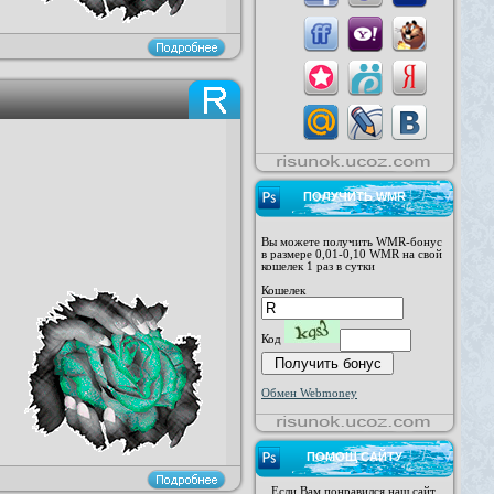
ПОЛУЧИТЬ WMR
Вы можете получить WMR-бонус
в размере 0,01-0,10 WMR на свой
кошелек 1 раз в сутки
Кошелек
Код
Обмен Webmoney
ПОМОЩ САЙТУ
Если Вам понравился наш сайт,