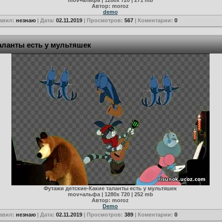
mov+альфа | 1280х 720 | 271 mb
Автор: moroz
demo
авил:
незнаю
| Дата:
02.11.2019
| Просмотров:
567
| Коментарии:
0
аланты есть у мультяшек
Футажи детские-Какие таланты есть у мультяшек
mov+альфа | 1280х 720 | 252 mb
Автор: moroz
Demo
авил:
незнаю
| Дата:
02.11.2019
| Просмотров:
389
| Коментарии:
0