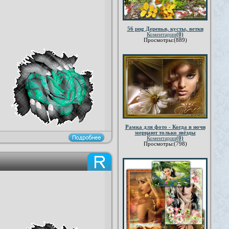
56 png Деревья, кусты, ветки
Коментарии
(0)
Просмотры:(889)
Рамка для фото - Когда в ночи
мерцают только звёзды
Коментарии
(0)
Просмотры:(798)