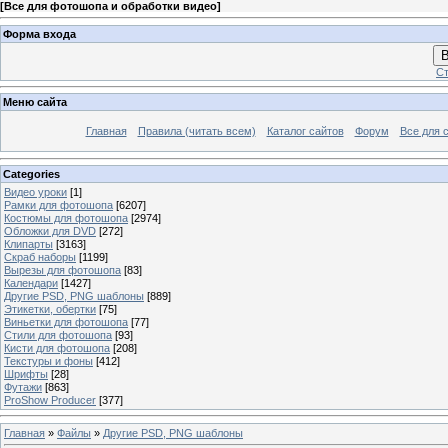
[
Все для фотошопа и обработки видео
]
Форма входа
В
Ст
Меню сайта
Главная
Правила (читать всем)
Каталог сайтов
Форум
Все для 
Categories
Видео уроки
[1]
Рамки для фотошопа
[6207]
Костюмы для фотошопа
[2974]
Обложки для DVD
[272]
Клипарты
[3163]
Скраб наборы
[1199]
Вырезы для фотошопа
[83]
Календари
[1427]
Другие PSD, PNG шаблоны
[889]
Этикетки, обертки
[75]
Виньетки для фотошопа
[77]
Стили для фотошопа
[93]
Кисти для фотошопа
[208]
Текстуры и фоны
[412]
Шрифты
[28]
Футажи
[863]
ProShow Producer
[377]
Главная
»
Файлы
»
Другие PSD, PNG шаблоны