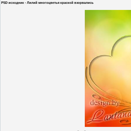
PSD исходник - Лилий многоцветья краской взорвались