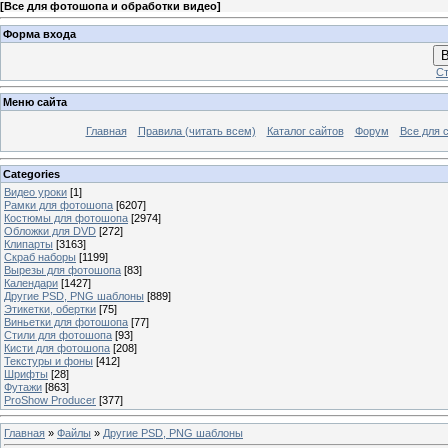
[
Все для фотошопа и обработки видео
]
Форма входа
В
Ст
Меню сайта
Главная
Правила (читать всем)
Каталог сайтов
Форум
Все для 
Categories
Видео уроки
[1]
Рамки для фотошопа
[6207]
Костюмы для фотошопа
[2974]
Обложки для DVD
[272]
Клипарты
[3163]
Скраб наборы
[1199]
Вырезы для фотошопа
[83]
Календари
[1427]
Другие PSD, PNG шаблоны
[889]
Этикетки, обертки
[75]
Виньетки для фотошопа
[77]
Стили для фотошопа
[93]
Кисти для фотошопа
[208]
Текстуры и фоны
[412]
Шрифты
[28]
Футажи
[863]
ProShow Producer
[377]
Главная
»
Файлы
»
Другие PSD, PNG шаблоны