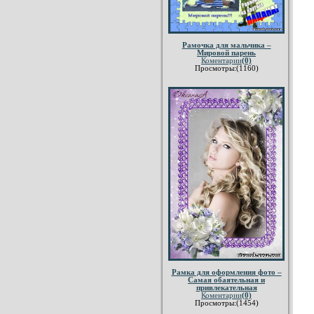
Рамочка для мальчика –
Мировой парень
Коментарии
(0)
Просмотры:(1160)
Рамка для оформления фото –
Самая обаятельная и
привлекательная
Коментарии
(0)
Просмотры:(1454)