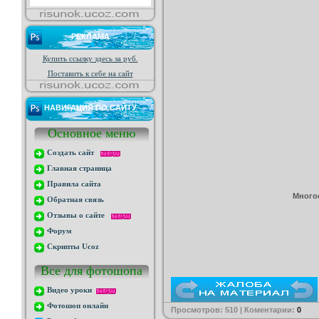
РЕКЛАМА
Купить ссылку здесь за
руб.
Поставить к себе на сайт
НАВИГАЦИЯ ПО САЙТУ
Основное меню
Создать сайт
Главная страница
Правила сайта
Много
Обратная связь
Отзывы о сайте
Форум
Скрипты Ucoz
Все для фотошопа
Видео уроки
Фотошоп онлайн
Просмотров: 510 | Коментарии:
0