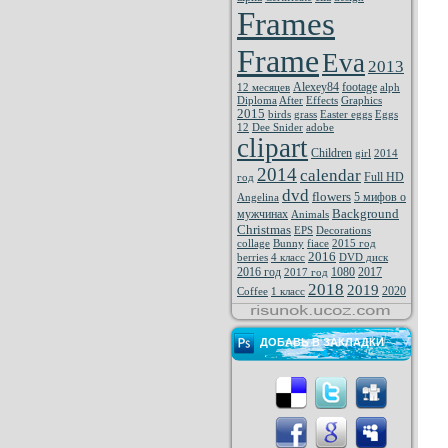
Frames
Frame
Eva
2013
Alexey84
footage
12 месяцев
alph
Diploma
After
Effects
Graphics
2015
birds
grass
Easter eggs
Eggs
12
Dee Snider
adobe
clipart
Children
girl
2014
2014
calendar
Full HD
год
dvd
flowers
5 мифов о
Angelina
Background
мужчинах
Animals
Christmas
EPS
Decorations
collage
Bunny
fiace
2015 год
2016
berries
4 класс
DVD диск
2016 год
1080
2017
2017 год
2018
2019
2020
Coffee
1 класс
ДОБАВЬ В ЗАКЛАДКИ