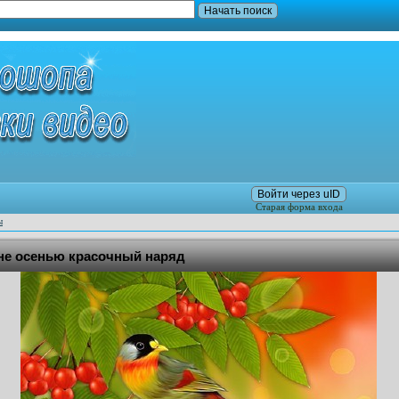
Войти через uID
Старая форма входа
ы
ине осенью красочный наряд