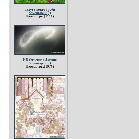
радуга вокруг тебя
Коментарии
(0)
Просмотры:(1110)
HD Огненная фиерия
Коментарии
(0)
Просмотры:(1076)