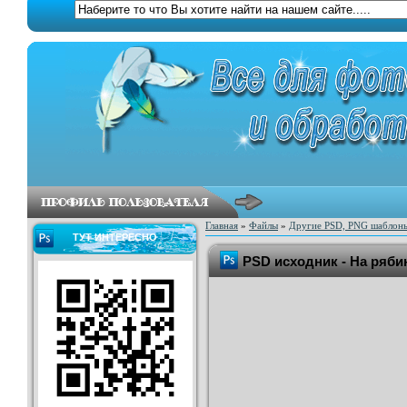
Главная
»
Файлы
»
Другие PSD, PNG шаблон
ТУТ ИНТЕРЕСНО
PSD исходник - На ряб