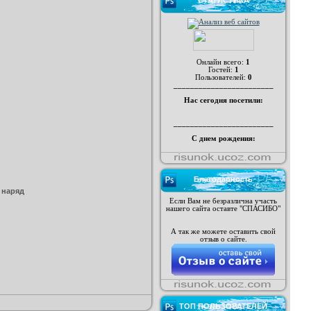
СТАТИСТИКА
Онлайн всего:
1
Гостей:
1
Пользователей:
0
________________________
Нас сегодня посетили:
________________________
С днем рождения:
Благодарность
 наряд
Если Вам не безразлична участь
нашего сайта оставте "СПАСИБО"
А так же можете оставить свой
отзыв о сайте.
ТОП ПОЛЬЗОВАТЕЛЕЙ