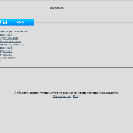
Поделиться…
ины горят как огни
мфония 8
 рябина алая
ябина зажглась
ми тепла немного
мфония 1
мфония 2
мфония 3
стьях роса
4
Добавлять комментарии могут только зарегистрированные пользователи.
[
Регистрация
|
Вход
]