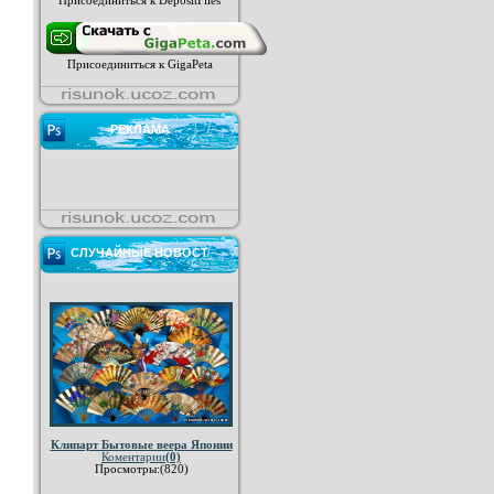
Присоединиться к DepositFiles
Присоединиться к GigaPeta
РЕКЛАМА
СЛУЧАЙНЫЕ НОВОСТ
Клипарт Бытовые веера Японии
Коментарии
(0)
Просмотры:(820)