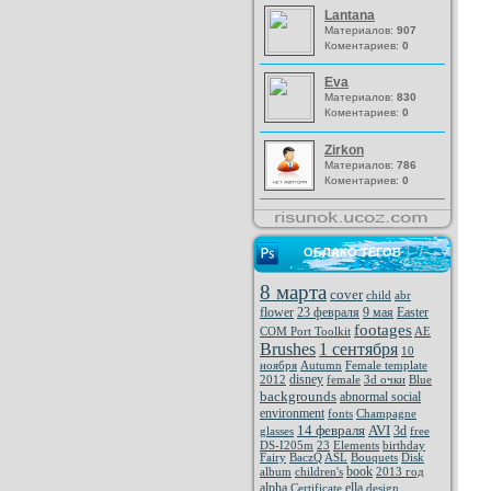
Lantana
Материалов:
907
Коментариев:
0
Eva
Материалов:
830
Коментариев:
0
Zirkon
Материалов:
786
Коментариев:
0
ОБЛАКО ТЕГОВ
8 марта
cover
child
abr
flower
23 февраля
9 мая
Easter
footages
COM Port Toolkit
AE
Brushes
1 сентября
10
ноября
Autumn
Female template
disney
2012
female
3d очки
Blue
backgrounds
abnormal social
environment
fonts
Champagne
14 февраля
AVI
3d
glasses
free
DS-I205m
23
Elements
birthday
Fairy
BaczQ
ASL
Bouquets
Disk
book
album
children's
2013 год
alpha
ella
Certificate
design