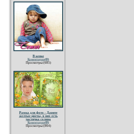
В кепке
Коментарии
(0)
Просмотры:(685)
Рамка для фото - Дарите
желтые цветы, в них есть
частичка солнца
Коментарии
(0)
Просмотры:(864)