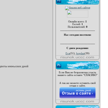
СТАТИСТИКА
Онлайн всего:
1
Гостей:
1
Пользователей:
0
________________________
Нас сегодня посетили:
________________________
С днем рождения:
Eva
(51)
,
bogdan
(39)
Благодарность
цветы июньских дней
Если Вам не безразлична участь
нашего сайта оставте "СПАСИБО"
А так же можете оставить свой
отзыв о сайте.