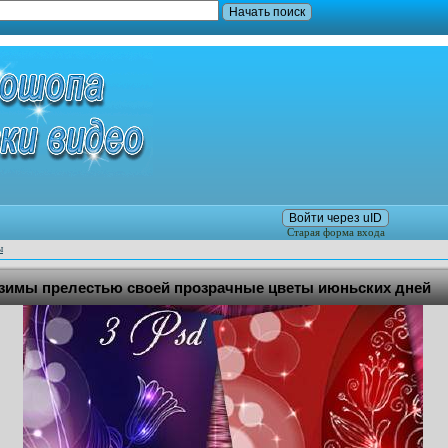
Войти через uID
Старая форма входа
ы
азимы прелестью своей прозрачные цветы июньских дней