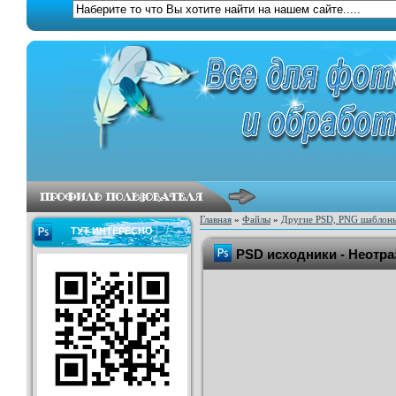
Главная
»
Файлы
»
Другие PSD, PNG шаблон
ТУТ ИНТЕРЕСНО
PSD исходники - Неотр