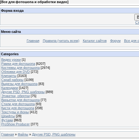
[
Все для фотошопа и обработки видео
]
Форма входа
В
Ст
Меню сайта
Главная
Правила (читать всем)
Каталог сайтов
Форум
Все для 
Categories
Видео уроки
[1]
Рамки для фотошопа
[6207]
Костюмы для фотошопа
[2974]
Обложки для DVD
[272]
Клипарты
[3163]
Скраб наборы
[1199]
Вырезы для фотошопа
[83]
Календари
[1427]
Другие PSD, PNG шаблоны
[889]
Этикетки, обертки
[75]
Виньетки для фотошопа
[77]
Стили для фотошопа
[93]
Кисти для фотошопа
[208]
Текстуры и фоны
[412]
Шрифты
[28]
Футажи
[863]
ProShow Producer
[377]
Главная
»
Файлы
»
Другие PSD, PNG шаблоны