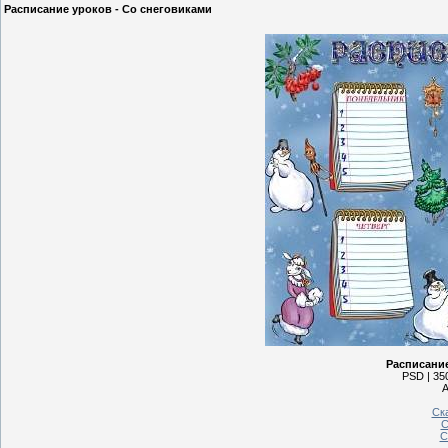
Расписание уроков - Со снеговиками
Расписание
PSD | 350
А
Ск
С
С