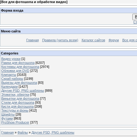
[
Все для фотошопа и обработки видео
]
Форма входа
В
Ст
Меню сайта
Главная
Правила (читать всем)
Каталог сайтов
Форум
Все для 
Categories
Видео уроки
[1]
Рамки для фотошопа
[6207]
Костюмы для фотошопа
[2974]
Обложки для DVD
[272]
Клипарты
[3163]
Скраб наборы
[1199]
Вырезы для фотошопа
[83]
Календари
[1427]
Другие PSD, PNG шаблоны
[889]
Этикетки, обертки
[75]
Виньетки для фотошопа
[77]
Стили для фотошопа
[93]
Кисти для фотошопа
[208]
Текстуры и фоны
[412]
Шрифты
[28]
Футажи
[863]
ProShow Producer
[377]
Главная
»
Файлы
»
Другие PSD, PNG шаблоны