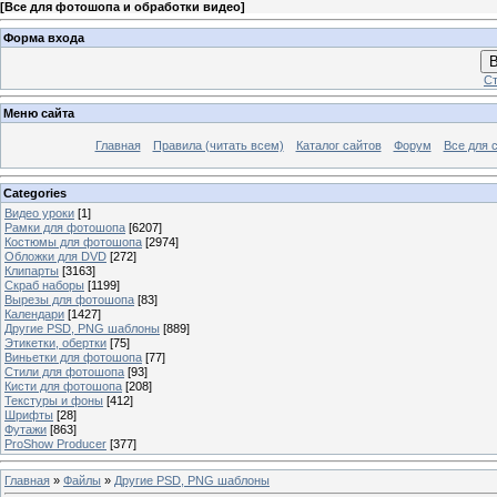
[
Все для фотошопа и обработки видео
]
Форма входа
В
Ст
Меню сайта
Главная
Правила (читать всем)
Каталог сайтов
Форум
Все для 
Categories
Видео уроки
[1]
Рамки для фотошопа
[6207]
Костюмы для фотошопа
[2974]
Обложки для DVD
[272]
Клипарты
[3163]
Скраб наборы
[1199]
Вырезы для фотошопа
[83]
Календари
[1427]
Другие PSD, PNG шаблоны
[889]
Этикетки, обертки
[75]
Виньетки для фотошопа
[77]
Стили для фотошопа
[93]
Кисти для фотошопа
[208]
Текстуры и фоны
[412]
Шрифты
[28]
Футажи
[863]
ProShow Producer
[377]
Главная
»
Файлы
»
Другие PSD, PNG шаблоны