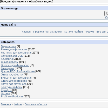
[
Все для фотошопа и обработки видео
]
Форма входа
В
Ст
Меню сайта
Главная
Правила (читать всем)
Каталог сайтов
Форум
Все для 
Categories
Видео уроки
[1]
Рамки для фотошопа
[6207]
Костюмы для фотошопа
[2974]
Обложки для DVD
[272]
Клипарты
[3163]
Скраб наборы
[1199]
Вырезы для фотошопа
[83]
Календари
[1427]
Другие PSD, PNG шаблоны
[889]
Этикетки, обертки
[75]
Виньетки для фотошопа
[77]
Стили для фотошопа
[93]
Кисти для фотошопа
[208]
Текстуры и фоны
[412]
Шрифты
[28]
Футажи
[863]
ProShow Producer
[377]
Главная
»
Файлы
»
Этикетки, обертки