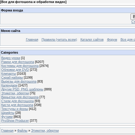
[
Все для фотошопа и обработки видео
]
Форма входа
В
Ст
Меню сайта
Главная
Правила (читать всем)
Каталог сайтов
Форум
Все для 
Categories
Видео уроки
[1]
Рамки для фотошопа
[6207]
Костюмы для фотошопа
[2974]
Обложки для DVD
[272]
Клипарты
[3163]
Скраб наборы
[1199]
Вырезы для фотошопа
[83]
Календари
[1427]
Другие PSD, PNG шаблоны
[889]
Этикетки, обертки
[75]
Виньетки для фотошопа
[77]
Стили для фотошопа
[93]
Кисти для фотошопа
[208]
Текстуры и фоны
[412]
Шрифты
[28]
Футажи
[863]
ProShow Producer
[377]
Главная
»
Файлы
»
Этикетки, обертки