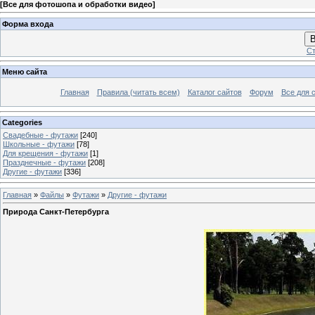
[
Все для фотошопа и обработки видео
]
Форма входа
В
Ст
Меню сайта
Главная
Правила (читать всем)
Каталог сайтов
Форум
Все для 
Categories
Свадебные - футажи
[240]
Школьные - футажи
[78]
Для крещения - футажи
[1]
Празднечные - футажи
[208]
Другие - футажи
[336]
Главная
»
Файлы
»
Футажи
»
Другие - футажи
Природа Санкт-Петербурга