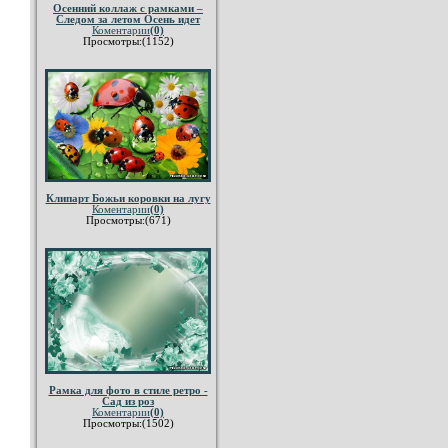
Осенний коллаж с рамками –
Следом за летом Осень идет
Коментарии
(0)
Просмотры:(1152)
Клипарт Божьи коровки на лугу
Коментарии
(0)
Просмотры:(671)
Рамка для фото в стиле ретро -
Сад из роз
Коментарии
(0)
Просмотры:(1502)