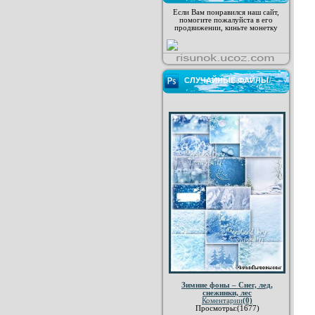
Если Вам понравился наш сайт,
помогите пожалуйста в его
продвижении, киньте монетку
СЛУЧАЙНЫЕ ФАЙЛЫ
Зимние фоны – Снег, лед,
снежинки, лес
Коментарии
(0)
Просмотры:(1677)