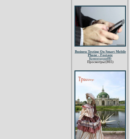
Business Texting On Smart Mobile
Phone - Footage
Коментарии
(0)
Просмотры:(865)