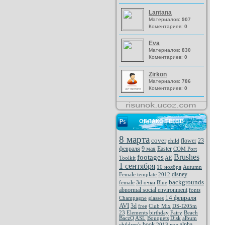
Lantana
Материалов:
907
Коментариев:
0
Eva
Материалов:
830
Коментариев:
0
Zirkon
Материалов:
786
Коментариев:
0
ОБЛАКО ТЕГОВ
8 марта
cover
flower
23
child
февраля
9 мая
Easter
COM Port
Brushes
footages
Toolkit
AE
1 сентября
10 ноября
Autumn
disney
Female template
2012
backgrounds
female
3d очки
Blue
abnormal social environment
fonts
14 февраля
Champagne
glasses
AVI
3d
free
Club Mix
DS-I205m
23
Elements
birthday
Fairy
Beach
BaczQ
ASL
Bouquets
Disk
album
book
alpha
children's
2013 год