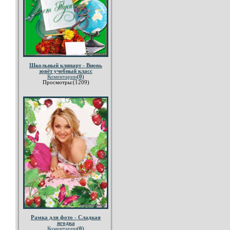
Школьный клипарт - Вновь
зовёт учебный класс
Коментарии
(0)
Просмотры:(1209)
Рамка для фото - Сладкая
ягодка
Коментарии
(0)