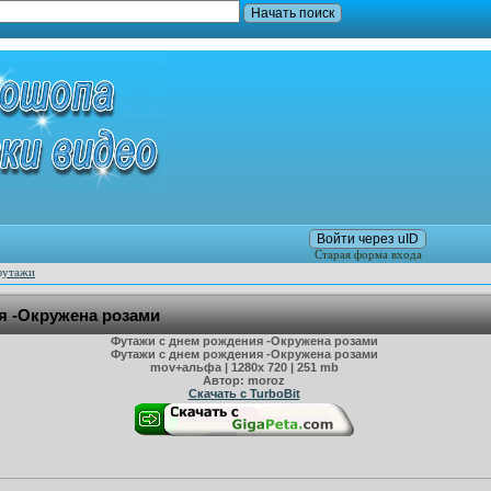
Войти через uID
Старая форма входа
футажи
я -Окружена розами
Футажи с днем рождения -Окружена розами
Футажи с днем рождения -Окружена розами
mov+альфа | 1280х 720 | 251 mb
Автор: moroz
Cкачать с TurboBit