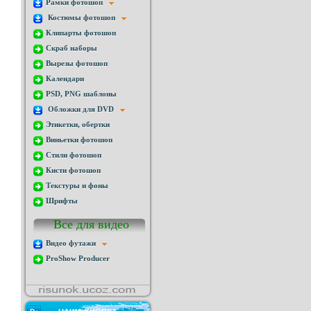
Рамки фотошоп
Костюмы фотошоп
Клипарты фотошоп
Скраб наборы
Вырезы фотошоп
Календари
PSD, PNG шаблоны
Обложки для DVD
Этикетки, обертки
Виньетки фотошоп
Стили фотошоп
Кисти фотошоп
Текстуры и фоны
Шрифты
Все для видео
Видео футажи
ProShow Producer