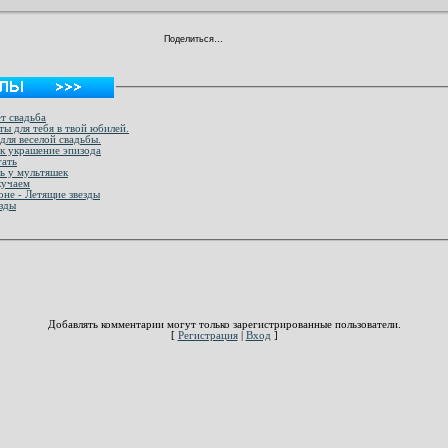
Поделиться…
т свадьба
рождения -Эти цветы для тебя в твой юбилей.
для веселой свадьбы.
к украшение эпизода
гать
ь у мультяшек
кучаем
не - Летящие звезды
звезды
Добавлять комментарии могут только зарегистрированные пользователи.
[
Регистрация
|
Вход
]