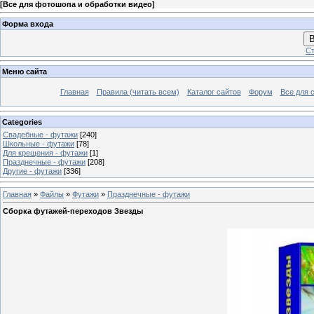
[
Все для фотошопа и обработки видео
]
Форма входа
В
Ст
Меню сайта
Главная
Правила (читать всем)
Каталог сайтов
Форум
Все для 
Categories
Свадебные - футажи
[240]
Школьные - футажи
[78]
Для крещения - футажи
[1]
Празднечные - футажи
[208]
Другие - футажи
[336]
Главная
»
Файлы
»
Футажи
»
Празднечные - футажи
Сборка футажей-переходов Звезды