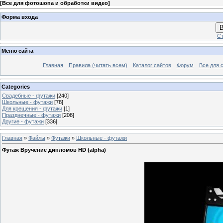
[
Все для фотошопа и обработки видео
]
Форма входа
В
Ст
Меню сайта
Главная
Правила (читать всем)
Каталог сайтов
Форум
Все для 
Categories
Свадебные - футажи
[240]
Школьные - футажи
[78]
Для крещения - футажи
[1]
Празднечные - футажи
[208]
Другие - футажи
[336]
Главная
»
Файлы
»
Футажи
»
Школьные - футажи
Футаж Вручение дипломов HD (alpha)