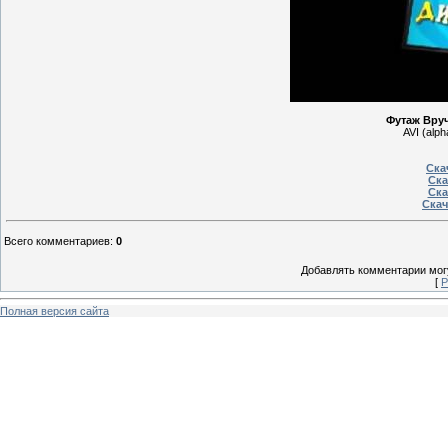
Футаж Вруч
AVI (alp
Ска
Ска
Ска
Скач
Всего комментариев
:
0
Добавлять комментарии могу
[
Р
Полная версия сайта