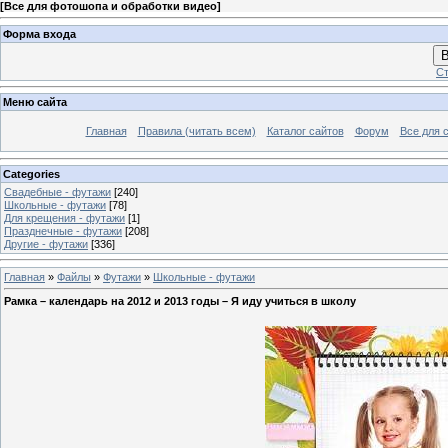
[
Все для фотошопа и обработки видео
]
Форма входа
В
Ст
Меню сайта
Главная
Правила (читать всем)
Каталог сайтов
Форум
Все для 
Categories
Свадебные - футажи
[240]
Школьные - футажи
[78]
Для крещения - футажи
[1]
Празднечные - футажи
[208]
Другие - футажи
[336]
Главная
»
Файлы
»
Футажи
»
Школьные - футажи
Рамка – календарь на 2012 и 2013 годы – Я иду учиться в школу