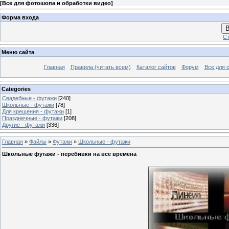
[
Все для фотошопа и обработки видео
]
Форма входа
В
Ст
Меню сайта
Главная
Правила (читать всем)
Каталог сайтов
Форум
Все для 
Categories
Свадебные - футажи
[240]
Школьные - футажи
[78]
Для крещения - футажи
[1]
Празднечные - футажи
[208]
Другие - футажи
[336]
Главная
»
Файлы
»
Футажи
»
Школьные - футажи
Школьные футажи - перебивки на все времена