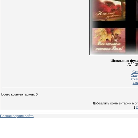
Школьные футаж
AVI | 
Ска
Скач
Ска
Ска
Всего комментариев
:
0
Добавлять комментарии могу
[
Р
Полная версия сайта