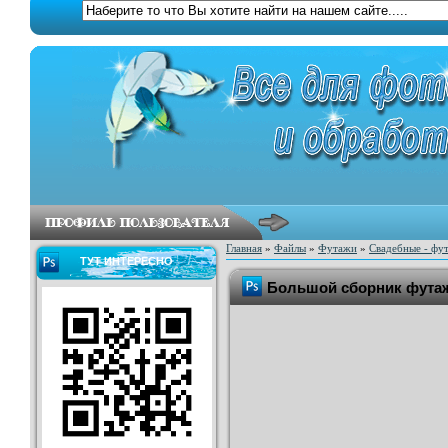
Главная
»
Файлы
»
Футажи
»
Свадебные - фу
ТУТ ИНТЕРЕСНО
Большой сборник футаж