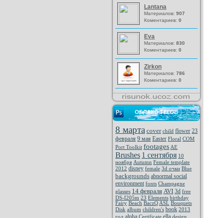
Lantana
Материалов:
907
Коментариев:
0
Eva
Материалов:
830
Коментариев:
0
Zirkon
Материалов:
786
Коментариев:
0
ОБЛАКО ТЕГОВ
8 марта
cover
flower
23
child
февраля
9 мая
Easter
Floral
COM
footages
Port Toolkit
AE
Brushes
1 сентября
10
ноября
Autumn
Female template
disney
2012
female
3d очки
Blue
backgrounds
abnormal social
environment
fonts
Champagne
14 февраля
AVI
3d
glasses
free
DS-I205m
23
Elements
birthday
Fairy
Beach
BaczQ
ASL
Bouquets
book
Disk
album
children's
2013
alpha
ella
год
Certificate
design