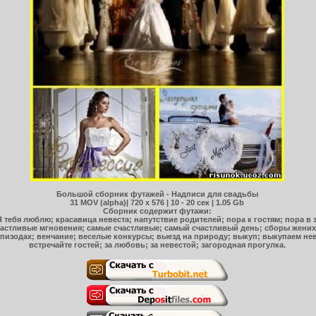
Большой сборник футажей - Надписи для свадьбы
31 MOV (alpha)| 720 x 576 | 10 - 20 сек | 1.05 Gb
Сборник содержит футажи:
Я тебя люблю; красавица невеста; напутствие родителей; пора к гостям; пора в
счастливые мгновения; самые счастливые; самый счастливый день; сборы жених
 эпизодах; венчание; веселые конкурсы; выезд на природу; выкуп; выкупаем неве
встречайте гостей; за любовь; за невестой; загородная прогулка.