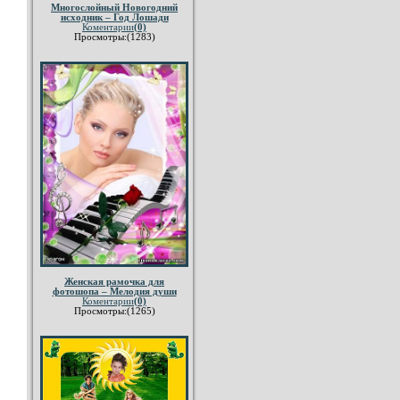
Многослойный Новогодний
исходник – Год Лошади
Коментарии
(0)
Просмотры:(1283)
Женская рамочка для
фотошопа – Мелодия души
Коментарии
(0)
Просмотры:(1265)