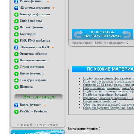
Рамки фотошоп
Костюмы фотошоп
Клипарты фотошоп
Скраб наборы
Вырезы фотошоп
Календари
PSD, PNG шаблоны
Просмотров: 1345 | Коментарии:
0
Обложки для DVD
Этикетки, обертки
Виньетки фотошоп
Стили фотошоп
Кисти фотошоп
Подборка свадебных футажей-над
Текстуры и фоны
Новогодние футажи (с альфаканал
Символы 2013 года (альфа + хром)
Шрифты
Сборник анимированных рамок (ал
Подборка анимированных рамок (а
Подборка свадебных футажей
Все для видео
Красивые рамочки (альфаканал + х
Свадебное волшебство
Сборник красивых свадебных фут
Видео футажи
Сборник футажей Звездочки (альф
ProShow Producer
Всего комментариев
:
0