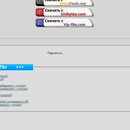
Поделиться…
писей
ом)
ьфаканал + хрома)
льфаканал + хрома)
ромакей)
ажей созданных в AE
аканал + хрома)