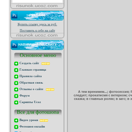
РЕКЛАМА
Купить ссылку здесь за
руб.
Поставить к себе на сайт
НАВИГАЦИЯ ПО САЙТУ
Основное меню
Создать сайт
Главная страница
Правила сайта
Обратная связь
Отзывы о сайте
А тем вренимем...; фотосессия; 
следует; прокатисмя с ветерком; 
Форум
сказка; в главных ролях; в загс; в
Скрипты Ucoz
Все для фотошопа
Видео уроки
Фотошоп онлайн