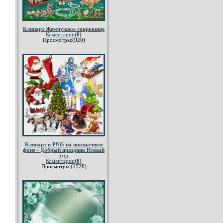
Клипарт Жемчужное сокровище
Коментарии
(0)
Просмотры:(920)
Клипарт в PNG на прозрачном
фоне - Добрый праздник Новый
год
Коментарии
(0)
Просмотры:(1528)