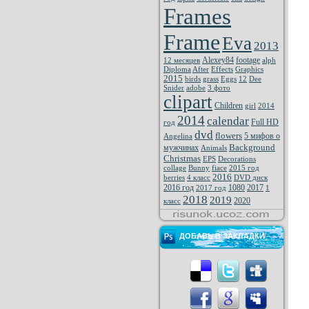
Frames
Frame
Eva
2013
Alexey84
footage
12 месяцев
alph
Diploma
After
Effects
Graphics
2015
birds
grass
Eggs
12
Dee
Snider
adobe
3 фото
clipart
Children
girl
2014
2014
calendar
Full HD
год
dvd
flowers
5 мифов о
Angelina
Background
мужчинах
Animals
Christmas
EPS
Decorations
collage
Bunny
fiace
2015 год
2016
berries
4 класс
DVD диск
2016 год
1080
2017
2017 год
1
2018
2019
2020
класс
ДОБАВЬ В ЗАКЛАДКИ