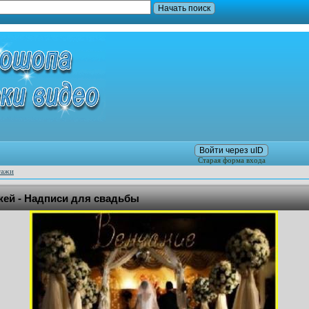
Войти через uID
Старая форма входа
тажи
ей - Надписи для свадьбы