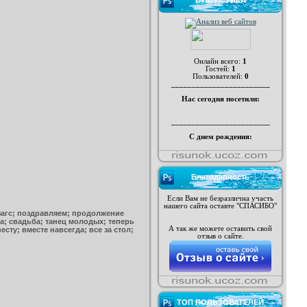
СТАТИСТИКА
Онлайн всего:
1
Гостей:
1
Пользователей:
0
________________________
Нас сегодня посетили:
________________________
С днем рождения:
Благодарность
Если Вам не безразлична участь
нашего сайта оставте "СПАСИБО"
 загс; поздравляем; продолжение
а; свадьба; танец молодых; теперь
А так же можете оставить свой
сту; вместе навсегда; все за стол;
отзыв о сайте.
ТОП ПОЛЬЗОВАТЕЛЕЙ