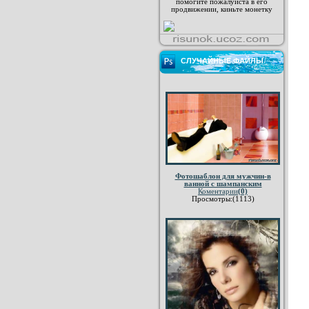
помогите пожалуйста в его
продвижении, киньте монетку
СЛУЧАЙНЫЕ ФАЙЛЫ
Фотошаблон для мужчин-в
ванной с шампанским
Коментарии
(0)
Просмотры:(1113)