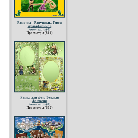
Рамочка - Рапунцель, Герои
мультфильмов
Коментарии
(0)
Просмотры:(811)
Рамка для фото Зеленая
фантазия
Коментарии
(0)
Просмотры:(662)