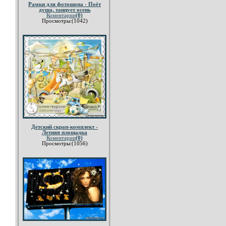
Рамки для фотошопа - Поёт
душа, танцует осень
Коментарии
(0)
Просмотры:(1042)
Детский скрап-комплект -
Летняя площадка
Коментарии
(0)
Просмотры:(1056)