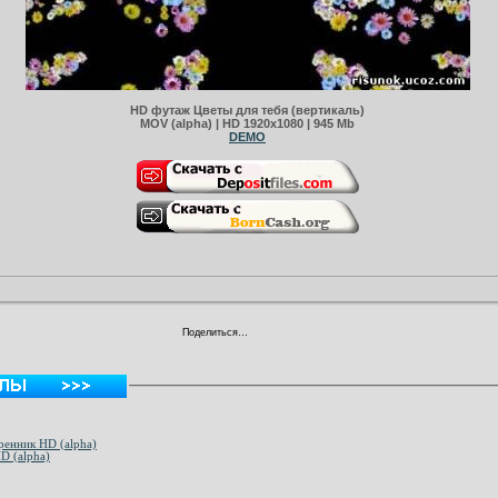
HD футаж Цветы для тебя (вертикаль)
MOV (alpha) | HD 1920x1080 | 945 Mb
DEMO
Поделиться…
енник HD (alpha)
Фтаж-заставка Цветочная поляна HD (alpha)