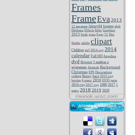
Frames
Frame
Eva
2013
Alexey84
footage
12 месяцев
alph
Diploma
Effects
After
Graphics
2015
birds
grass
Eggs
12
Dee
clipart
Snider
adobe
2014
Children
girl
2014 год
calendar
Full HD
Angelina
dvd
flowers
5 мифов о
Background
мужчинах
Animals
Christmas
EPS
Decorations
collage
Bunny
fiace
2015 год
2016
berries
4 класс
DVD диск
2016 год
1080
2017
2017 год
1
2018
2019
2020
класс
ДОБАВЬ В ЗАКЛАДКИ