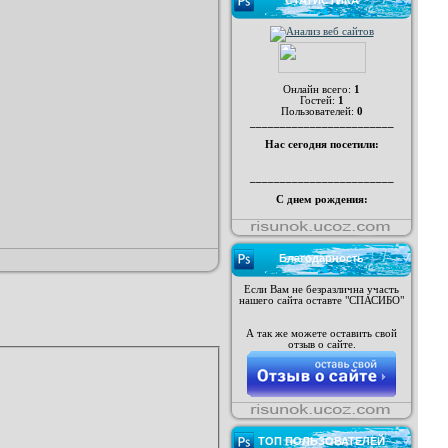
СТАТИСТИКА
Онлайн всего:
1
Гостей:
1
Пользователей:
0
________________________
Нас сегодня посетили:
________________________
С днем рождения:
Благодарность
Если Вам не безразлична участь
нашего сайта оставте "СПАСИБО"
А так же можете оставить свой
отзыв о сайте.
ТОП ПОЛЬЗОВАТЕЛЕЙ