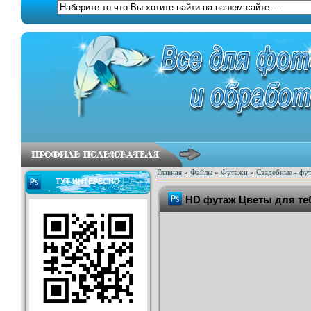
Главная
»
Файлы
»
Футажи
»
Свадебные - фу
ТУТ ИНТЕРЕСНО
HD футаж Цветы для теб