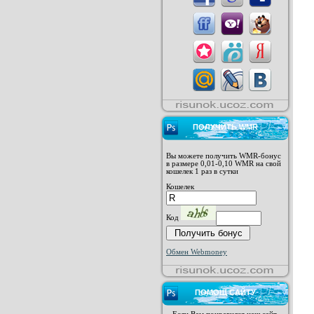
ПОЛУЧИТЬ WMR
Вы можете получить WMR-бонус
в размере 0,01-0,10 WMR на свой
кошелек 1 раз в сутки
Кошелек
Код
Обмен Webmoney
ПОМОЩ САЙТУ