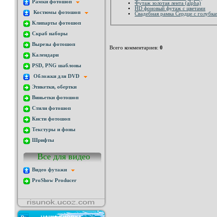
Рамки фотошоп
Футаж золотая лента (alpha)
HD фоновый футаж с цветами
Костюмы фотошоп
Свадебная рамка Сердце с голубк
Клипарты фотошоп
Скраб наборы
Вырезы фотошоп
Всего комментариев
:
0
Календари
PSD, PNG шаблоны
Обложки для DVD
Этикетки, обертки
Виньетки фотошоп
Стили фотошоп
Кисти фотошоп
Текстуры и фоны
Шрифты
Все для видео
Видео футажи
ProShow Producer