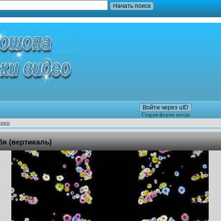
Войти через uID
Старая форма входа
тажи
я (вертикаль)