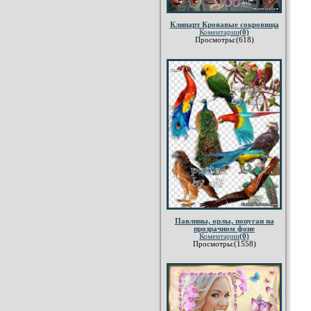
Клипарт Кровавые сокровища
Коментарии
(0)
Просмотры:(618)
Павлины, орлы, попугаи на
прозрачном фоне
Коментарии
(0)
Просмотры:(1558)