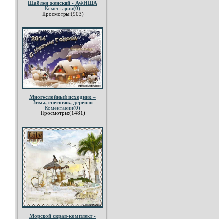
Шаблон женский - АФИША
Коментарии
(0)
Просмотры:(903)
Многослойный исходник –
Зима, снеговик, деревня
Коментарии
(0)
Просмотры:(1481)
Морской скрап-комплект -