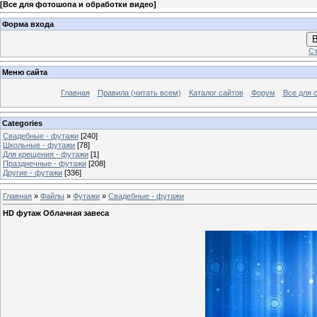
[
Все для фотошопа и обработки видео
]
Форма входа
В
Ст
Меню сайта
Главная
Правила (читать всем)
Каталог сайтов
Форум
Все для 
Categories
Свадебные - футажи
[240]
Школьные - футажи
[78]
Для крещения - футажи
[1]
Празднечные - футажи
[208]
Другие - футажи
[336]
Главная
»
Файлы
»
Футажи
»
Свадебные - футажи
HD футаж Облачная завеса