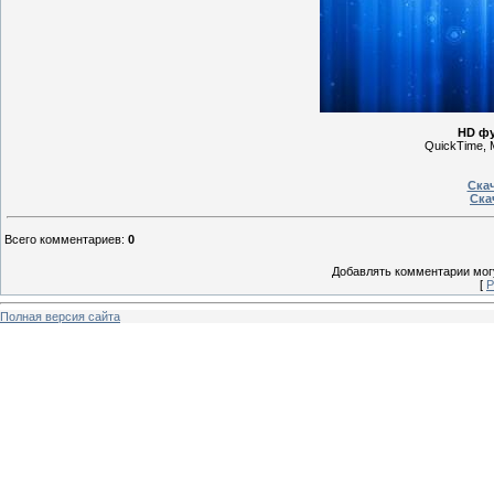
HD фу
QuickTime, 
Скач
Ска
Всего комментариев
:
0
Добавлять комментарии могу
[
Р
Полная версия сайта