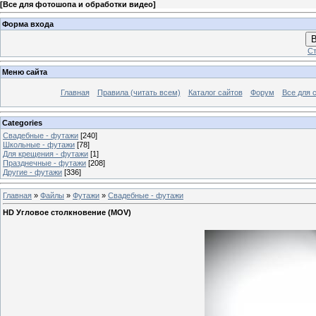
[
Все для фотошопа и обработки видео
]
Форма входа
В
Ст
Меню сайта
Главная
Правила (читать всем)
Каталог сайтов
Форум
Все для 
Categories
Свадебные - футажи
[240]
Школьные - футажи
[78]
Для крещения - футажи
[1]
Празднечные - футажи
[208]
Другие - футажи
[336]
Главная
»
Файлы
»
Футажи
»
Свадебные - футажи
HD Угловое столкновение (MOV)