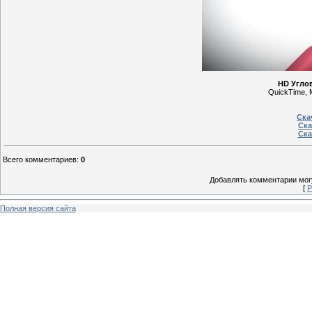
HD Угло
QuickTime, 
Ска
Ска
Ска
Всего комментариев
:
0
Добавлять комментарии могу
[
Р
Полная версия сайта