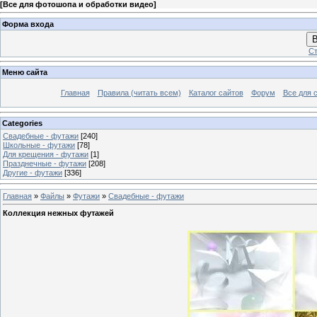
[
Все для фотошопа и обработки видео
]
Форма входа
В
Ст
Меню сайта
Главная
Правила (читать всем)
Каталог сайтов
Форум
Все для 
Categories
Свадебные - футажи
[240]
Школьные - футажи
[78]
Для крещения - футажи
[1]
Празднечные - футажи
[208]
Другие - футажи
[336]
Главная
»
Файлы
»
Футажи
»
Свадебные - футажи
Коллекция нежных футажей