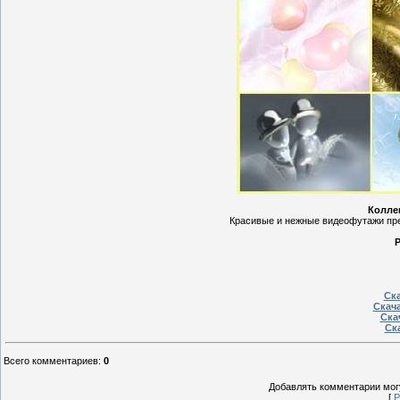
Колле
Красивые и нежные видеофутажи пре
Р
Ска
Скача
Ска
Ска
Всего комментариев
:
0
Добавлять комментарии могу
[
Р