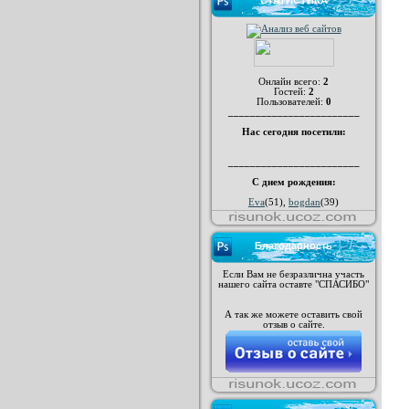
СТАТИСТИКА
Онлайн всего:
2
Гостей:
2
Пользователей:
0
________________________
Нас сегодня посетили:
________________________
С днем рождения:
Eva
(51)
,
bogdan
(39)
Благодарность
Если Вам не безразлична участь
нашего сайта оставте "СПАСИБО"
А так же можете оставить свой
отзыв о сайте.