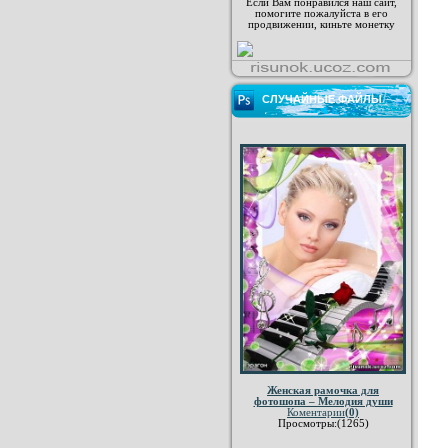
Если Вам понравился наш сайт,
помогите пожалуйста в его
продвижении, киньте монетку
СЛУЧАЙНЫЕ ФАЙЛЫ
Женская рамочка для
фотошопа – Мелодия души
Коментарии
(0)
Просмотры:(1265)