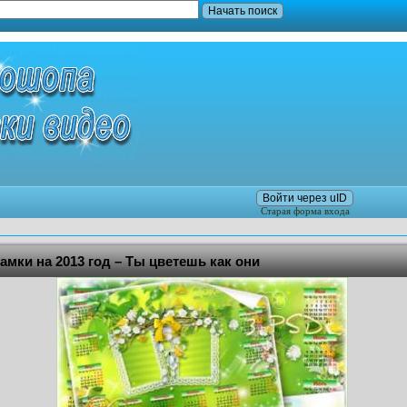
Войти через uID
Старая форма входа
мки на 2013 год – Ты цветешь как они