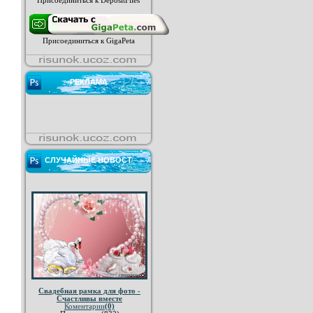
Присоединиться к DepositFiles
Присоединиться к GigaPeta
РЕКЛАМА
СЛУЧАЙНЫЕ НОВОСТ
Свадебная рамка для фото -
Счастливы вместе
Коментарии
(0)