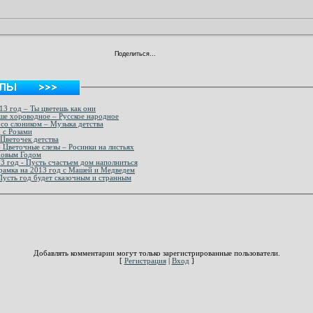
Поделиться…
3 год – Ты цветешь как они
ше хороводное – Русское народное
со слоником – Музыка детства
 с Розами
ндарь для девочки 2013 год – Цветочек детства
алендари с рамками на 2013 год - Цветочные слезы – Росинки на листьях
мка на 2013 год - С Новым Годом
3 год - Пусть счастьем дом наполниться
дарь рамка на 2013 год с Машей и Медведем
Пусть год будет сказочным и странным
Добавлять комментарии могут только зарегистрированные пользователи.
[
Регистрация
|
Вход
]