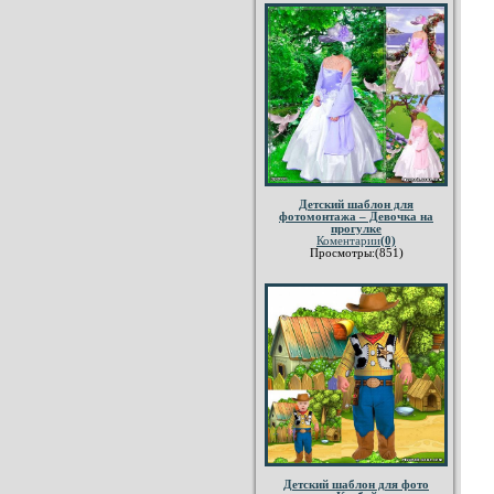
Детский шаблон для
фотомонтажа – Девочка на
прогулке
Коментарии
(0)
Просмотры:(851)
Детский шаблон для фото