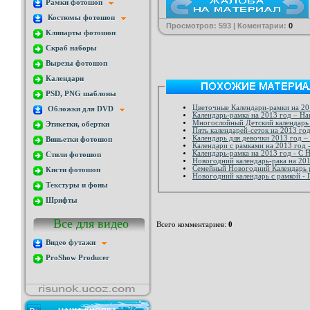
Рамки фотошоп
Костюмы фотошоп
Просмотров: 593 | Коментарии:
0
Клипарты фотошоп
Скраб наборы
Вырезы фотошоп
Календари
PSD, PNG шаблоны
Цветочные Календари-рамки на 201
Обложки для DVD
Календарь-рамка на 2013 год – На
Многослойный Детский календарь 
Этикетки, обертки
Пять календарей-сеток на 2013 год
Кале
Виньетки фотошоп
К
Календарь-ра
Стили фотошоп
Новогодний календарь-рака на 201
Семейный Новогодний Кален
Кисти фотошоп
Новогодний календарь с рамкой - 
Текстуры и фоны
Шрифты
Все для видео
Всего комментариев
:
0
Видео футажи
ProShow Producer