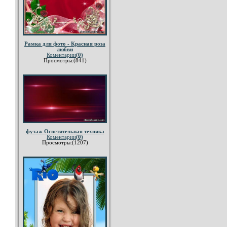
Рамка для фото - Красная роза
любви
Коментарии
(0)
Просмотры:(841)
футаж Осветительная техника
Коментарии
(0)
Просмотры:(1207)