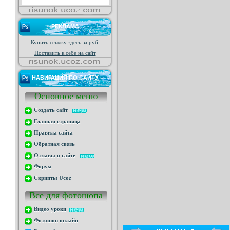
РЕКЛАМА
Купить ссылку здесь за
руб.
Поставить к себе на сайт
НАВИГАЦИЯ ПО САЙТУ
Основное меню
Создать сайт
Главная страница
Правила сайта
Обратная связь
Отзывы о сайте
Форум
Скрипты Ucoz
Все для фотошопа
Видео уроки
Фотошоп онлайн