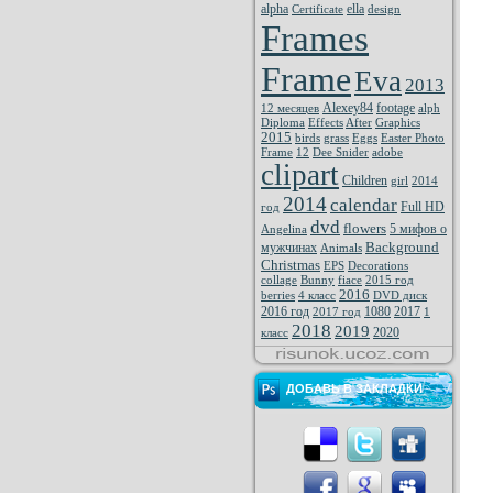
alpha
ella
Certificate
design
Frames
Frame
Eva
2013
Alexey84
footage
12 месяцев
alph
Diploma
Effects
After
Graphics
2015
birds
grass
Eggs
Easter Photo
Frame
12
Dee Snider
adobe
clipart
Children
girl
2014
2014
calendar
Full HD
год
dvd
flowers
5 мифов о
Angelina
Background
мужчинах
Animals
Christmas
EPS
Decorations
collage
Bunny
fiace
2015 год
2016
berries
4 класс
DVD диск
2016 год
1080
2017
2017 год
1
2018
2019
2020
класс
ДОБАВЬ В ЗАКЛАДКИ