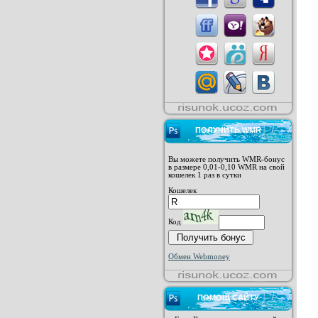
ПОЛУЧИТЬ WMR
Вы можете получить WMR-бонус
в размере 0,01-0,10 WMR на свой
кошелек 1 раз в сутки
Кошелек
Код
Обмен Webmoney
ПОМОЩ САЙТУ