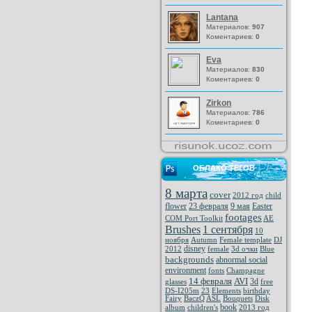
Lantana
Материалов:
907
Коментариев:
0
Eva
Материалов:
830
Коментариев:
0
Zirkon
Материалов:
786
Коментариев:
0
ОБЛАКО ТЕГОВ
8 марта
cover
2012 год
child
flower
23 февраля
9 мая
Easter
footages
COM Port Toolkit
AE
Brushes
1 сентября
10
ноября
Autumn
Female template
DJ
disney
2012
female
3d очки
Blue
backgrounds
abnormal social
environment
fonts
Champagne
14 февраля
AVI
3d
glasses
free
DS-I205m
23
Elements
birthday
Fairy
BaczQ
ASL
Bouquets
Disk
book
album
children's
2013 год