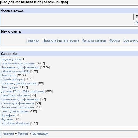
[
Все для фотошопа и обработки видео
]
Форма входа
В
Ст
Меню сайта
Главная
Правила (читать всем)
Каталог сайтов
Форум
Все для 
Categories
Видео уроки
[1]
Рамки для фотошопа
[6207]
Костюмы для фотошопа
[2974]
Обложки для DVD
[272]
Клипарты
[3163]
Скраб наборы
[1199]
Вырезы для фотошопа
[83]
Календари
[1427]
Другие PSD, PNG шаблоны
[889]
Этикетки, обертки
[75]
Виньетки для фотошопа
[77]
Стили для фотошопа
[93]
Кисти для фотошопа
[208]
Текстуры и фоны
[412]
Шрифты
[28]
Футажи
[863]
ProShow Producer
[377]
Главная
»
Файлы
»
Календари