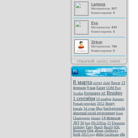
Lantana
Материалов:
907
Коментариев:
0
Eva
Материалов:
830
Коментариев:
0
Zirkon
Материалов:
786
Коментариев:
0
ОБЛАКО ТЕГОВ
8 марта
cover
flower
23
child
февраля
9 мая
Easter
COM Port
Brushes
footages
Toolkit
AE
1 сентября
10 ноября
Autumn
disney
Female template
2012
backgrounds
female
3d очки
Blue
abnormal social environment
fonts
14 февраля
Champagne
glasses
AVI
3d
free
DS-I205m
23
Elements
birthday
Fairy
Beach
BaczQ
ASL
Bouquets
Disk
album
children's
book
alpha
ella
2013 год
Certificate