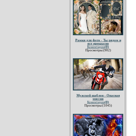
Рамки для фото - Ты рядом и
все прекрасно
Коментарии
(0)
Просмотры:(902)
Мужской шаблон - Опасная
миссия
Коментарии
(0)
Просмотры:(1045)