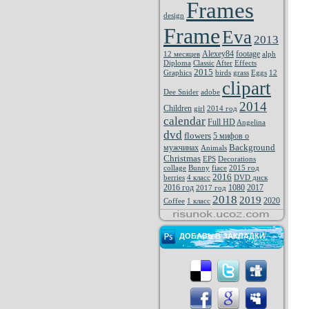
Frames
design
Frame
Eva
2013
Alexey84
footage
12 месяцев
alph
Diploma
Classic
After
Effects
2015
Graphics
birds
grass
Eggs
12
clipart
Dee Snider
adobe
2014
Children
girl
2014 год
calendar
Full HD
Angelina
dvd
flowers
5 мифов о
Background
мужчинах
Animals
Christmas
EPS
Decorations
collage
Bunny
fiace
2015 год
2016
berries
4 класс
DVD диск
2016 год
1080
2017
2017 год
2018
2019
2020
Coffee
1 класс
ДОБАВЬ В ЗАКЛАДКИ