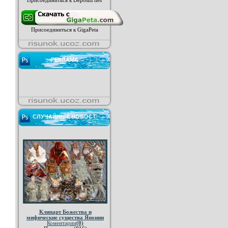
Присоединиться к DepositFiles
Присоединиться к GigaPeta
РЕКЛАМА
СЛУЧАЙНЫЕ НОВОСТ
Клипарт Божества и
мифические существа Японии
Коментарии
(0)