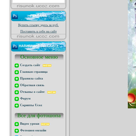
РЕКЛАМА
Купить ссылку здесь за
руб.
Поставить к себе на сайт
НАВИГАЦИЯ ПО САЙТУ
Основное меню
Создать сайт
Главная страница
Правила сайта
Обратная связь
Отзывы о сайте
Форум
Скрипты Ucoz
Все для фотошопа
Видео уроки
Фотошоп онлайн