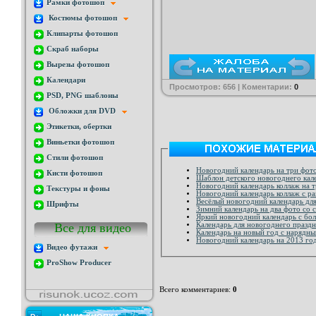
Рамки фотошоп
Костюмы фотошоп
Клипарты фотошоп
Скраб наборы
Вырезы фотошоп
Календари
Просмотров: 656 | Коментарии:
0
PSD, PNG шаблоны
Обложки для DVD
Этикетки, обертки
Виньетки фотошоп
Стили фотошоп
Новогодний календарь на три фот
Кисти фотошоп
Шаблон детского новогоднего кале
Новогодний календарь коллаж на т
Текстуры и фоны
Новогодний календарь коллаж с ра
Весёлый новогодний календарь для
Шрифты
Зимний календарь на два фото со 
Яркий новогодний календарь с бо
Все для видео
Календарь для новогоднего праздн
Календарь на новый год с нарядн
Новогодний календарь на 2013 го
Видео футажи
ProShow Producer
Всего комментариев
:
0