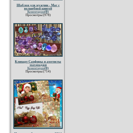
Шаблон для мужчин - Маг с
волшебной книгой
Коментарии
(0)
Просмотры:(978)
Клипарт Сапфиры и аметисты
магараджи
Коментарии
(0)
Просмотры:(714)