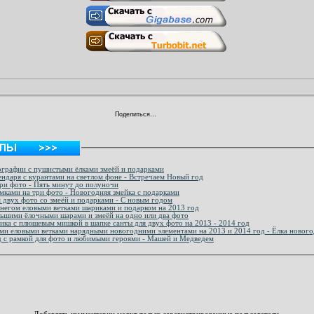
Поделиться…
ографии с пушистыми ёлками змеёй и подарками
ндаря с курантами на светлом фоне - Встречаем Новый год
ри фото - Пять минут до полуночи
мками на три фото - Новогодняя змейка с подарками
 двух фото со змеёй и подарками - С новым годом
снегом еловыми ветками шариками и подарком на 2013 год
льшими ёлочными шарами и змеёй на одно или два фото
ика с плюшевым мишкой в шапке санты для двух фото на 2013 - 2014 год
ыми еловыми ветками нарядными новогодними элементами на 2013 и 2014 год - Ёлка нового
д с рамкой для фото и любимыми героями - Машей и Медведем