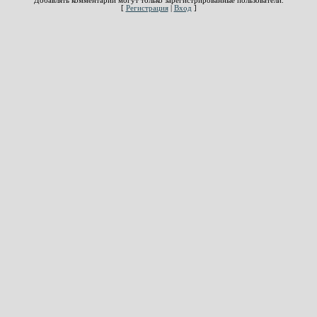
Добавлять комментарии могут только зарегистрированные пользователи.
[
Регистрация
|
Вход
]