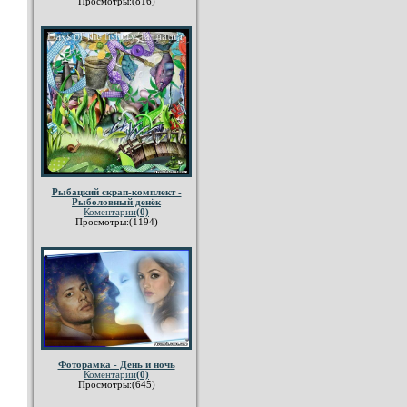
Просмотры:(816)
Рыбацкий скрап-комплект -
Рыболовный денёк
Коментарии
(0)
Просмотры:(1194)
Фоторамка - День и ночь
Коментарии
(0)
Просмотры:(645)