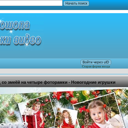
Войти через uID
Старая форма входа
 со змеёй на четыре фоторамки - Новогодние игрушки