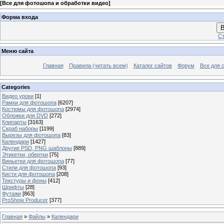
[
Все для фотошопа и обработки видео
]
Форма входа
В
Ст
Меню сайта
Главная
Правила (читать всем)
Каталог сайтов
Форум
Все для 
Categories
Видео уроки
[1]
Рамки для фотошопа
[6207]
Костюмы для фотошопа
[2974]
Обложки для DVD
[272]
Клипарты
[3163]
Скраб наборы
[1199]
Вырезы для фотошопа
[83]
Календари
[1427]
Другие PSD, PNG шаблоны
[889]
Этикетки, обертки
[75]
Виньетки для фотошопа
[77]
Стили для фотошопа
[93]
Кисти для фотошопа
[208]
Текстуры и фоны
[412]
Шрифты
[28]
Футажи
[863]
ProShow Producer
[377]
Главная
»
Файлы
»
Календари