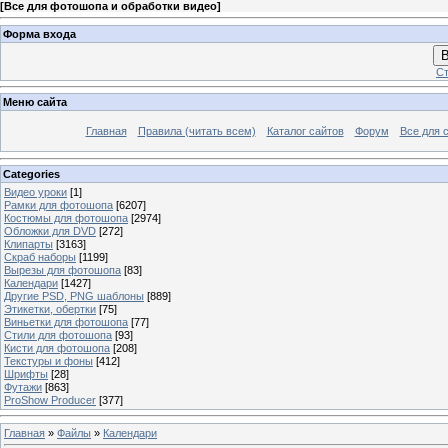
[
Все для фотошопа и обработки видео
]
Форма входа
В
Ст
Меню сайта
Главная
Правила (читать всем)
Каталог сайтов
Форум
Все для 
Categories
Видео уроки
[1]
Рамки для фотошопа
[6207]
Костюмы для фотошопа
[2974]
Обложки для DVD
[272]
Клипарты
[3163]
Скраб наборы
[1199]
Вырезы для фотошопа
[83]
Календари
[1427]
Другие PSD, PNG шаблоны
[889]
Этикетки, обертки
[75]
Виньетки для фотошопа
[77]
Стили для фотошопа
[93]
Кисти для фотошопа
[208]
Текстуры и фоны
[412]
Шрифты
[28]
Футажи
[863]
ProShow Producer
[377]
Главная
»
Файлы
»
Календари