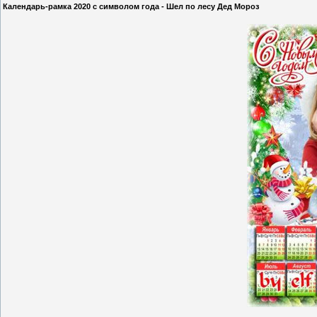
Календарь-рамка 2020 с символом года - Шел по лесу Дед Мороз